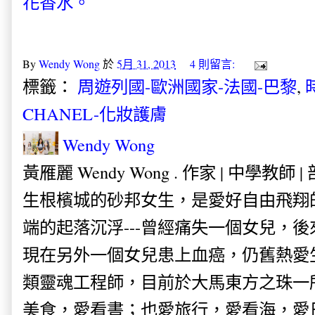
花香水。
By
Wendy Wong
於
5月 31, 2013
4 則留言:
標籤：
周遊列國-歐洲國家-法國-巴黎
,
CHANEL-化妝護膚
Wendy Wong
黃雁麗 Wendy Wong . 作家 | 中學教師 
生根檳城的砂邦女生，是愛好自由飛翔
端的起落沉浮---曾經痛失一個女兒，
現在另外一個女兒患上血癌，仍舊熱愛
類靈魂工程師，目前於大馬東方之珠一
美食，愛看書；也愛旅行，愛看海，愛