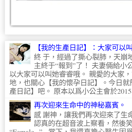
【我的生產日記】：大家可以
終 于，經過了撕心裂肺，天崩
主終于“報到”了！ 夫妻倆給
以大家可以叫她睿睿哦。 親愛的大家
地，也關心【我的懷孕日記】。今日就
產日記】吧。 原本以爲小公主會於2015
再次迎來生命中的神秘嘉賓。
感 謝神，讓我們再次迎來了生
認真的在超音波上察看，然後
“Female...” 當下，我還真擔心醫