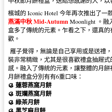
中秋節月餅禮盒，送給想感謝的人，以
檳城的 Iconic Hotel 今年再次推
燕滿中秋 Mid-Autumn
Moonlight
盒多了傳統的元素。乍看之下，還真的有
歡。
雁子覺得，無論是自己享用或是送禮，
裝非常精緻，尤其是很喜歡禮盒抽屜式
感。融入了傳統的元素，讓整體的月餅
月餅禮盒分別有有6重口味：
🥮 蓮蓉燕窩月餅
🥮 斑斕燕窩月餅
🥮 綠茶月餅
🥮 黑芝麻月餅