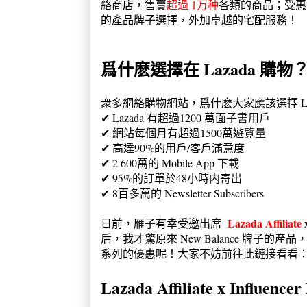
絡商店，售賣
超過 1万种
各類的商品；受惠
的產品牌子選擇，外加卓越的宅配服務！
爲什麽選擇在 Lazada 購物
衆多網絡購物網站，爲什麽大家應該選擇 La
✔ Lazada 有超過1200 萬面子書用戶
✔
網站每個月有超過1500萬遊覽量
✔
高達90%的用戶/客戶滿意度
✔
2 600萬的 Mobile App 下載
✔
95%的訂單於48小時内寄出
✔
8百多萬的 Newsletter Subscribers
Lazada Affiliate
日前，雁子有幸受邀出席
后，我才驚原來 New Balance 牌子的產
系列的優惠呢！大家不妨前往此鏈接看看
Lazada Affiliate x Influence