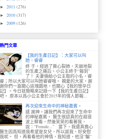
2011
(276)
►
2010
(317)
►
2009
(126)
►
熱門文章
【我的生產日記】：大家可以叫
她，睿睿
終 于，經過了撕心裂肺，天崩地裂
的生產之痛后，小公主終于“報到”
了！ 夫妻倆給小公主取的小名，睿
睿；所以大家可以叫她睿睿哦。 親愛的大家，謝
謝你們一直關心這塊園地，也關心【我的懷孕日
記】。今日就簡略來記錄一下【我的生產日記】
吧。 原本以爲小公主會於2015年的情人節報...
再次迎來生命中的神秘嘉賓。
感 謝神，讓我們再次迎來了生命中
的神秘嘉賓。 醫生很認真的在超音
波上察看，然後笑笑的看著我，
說：“Female...” 當下，我還真擔心
醫生因爲知道我希望是女兒，所以誆我，好安慰
我呢。 但，再看看他的神情，我知道，他沒“騙”