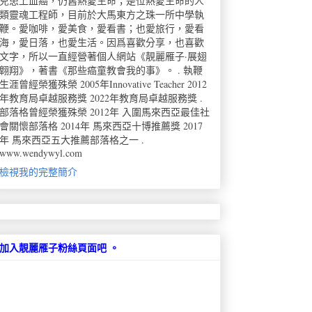
兒患上血癌，仍舊熱愛生命；是位熱愛生命的人
類靈魂工程師，目前於大馬東方之珠一所中學執
鞭。愛咖啡，愛美食，愛看書；也愛旅行，愛看
海，愛日落，也愛生活。因爲喜歡分享，也喜歡
文字，所以一直經營著個人網站《靚麗雁子·展翅
翺翔》，著書《那些癌童教會我的事》。 . 執鞭
生涯曾經榮獲殊榮 2005年Innovative Teacher 2012
年教育局卓越服務獎 2022年教育局卓越服務獎 .
部落格曾經榮獲殊榮 2012年 入圍馬來西亞最佳社
會關懷部落格 2014年 馬來西亞十博推薦獎 2017
年 馬來西亞五大推薦部落格之一 .
www.wendywyl.com
檢視我的完整簡介
加入靚麗雁子粉絲頁面吧 。