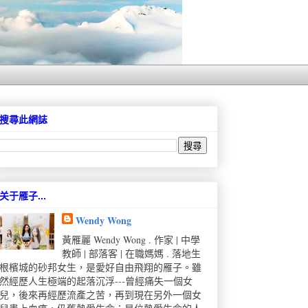
搜尋此網誌
关于雁子...
Wendy Wong
黃雁麗 Wendy Wong . 作家 | 中學
教師 | 部落客 | 在職媽媽 . 落地生
根檳城的砂邦女生，是愛好自由飛翔的雁子。雖
然經歷人生極端的起落沉浮---曾經痛失一個女
兒，後來再經歷流產之苦，再到現在另外一個女