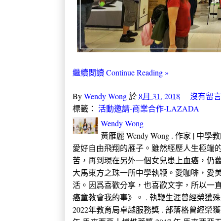
繼續閲讀 Continue Reading »
By
Wendy Wong
於
8月 31, 2018
沒有留言
標籤：
活動邀請-商業合作-LAZADA
Wendy Wong
黃雁麗 Wendy Wong . 作家 |
愛好自由飛翔的雁子。雖然經歷人生極端的
苦，再到現在另外一個女兒患上血癌，仍
大馬東方之珠一所中學執鞭。愛咖啡，愛
活。因爲喜歡分享，也喜歡文字，所以一直
癌童教會我的事》。 . 執鞭生涯曾經榮獲殊榮 2005
2022年教育局卓越服務獎 . 部落格曾經榮獲