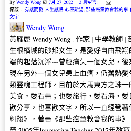
By
Wendy Wong
於
7月 27, 2022
2 則留言:
標籤：
有感而發-人生感悟-心靈雞湯
,
那些癌童教會我的事-
文字
Wendy Wong
黃雁麗 Wendy Wong . 作家 | 中學教師 
生根檳城的砂邦女生，是愛好自由飛翔
端的起落沉浮---曾經痛失一個女兒，
現在另外一個女兒患上血癌，仍舊熱愛
類靈魂工程師，目前於大馬東方之珠一
美食，愛看書；也愛旅行，愛看海，愛
歡分享，也喜歡文字，所以一直經營著
翺翔》，著書《那些癌童教會我的事》。
榮 2005年Innovative Teacher 201