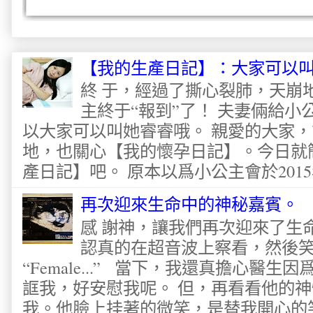
【我的生產日記】：大家可以
終 于，經過了撕心裂肺，天崩
主終于“報到”了！ 夫妻倆給
以大家可以叫她睿睿哦。 親愛的大家
地，也關心【我的懷孕日記】。今日就
產日記】吧。 原本以爲小公主會於2015
再次迎來生命中的神秘嘉賓。
感 謝神，讓我們再次迎來了生
認真的在超音波上察看，然後
“Female...” 當下，我還真擔心醫
誆我，好安慰我呢。 但，再看看他的神
我。他臉上挂著的微笑，是替我開心的笑容