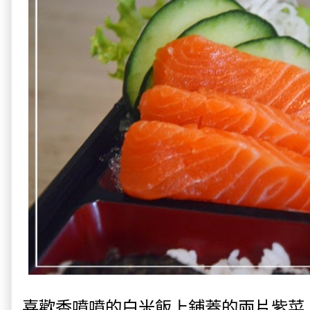
喜歡香噴噴的白米飯上鋪蓋的兩片紫菜