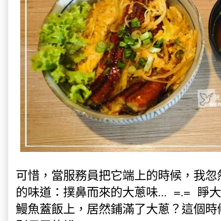
可惜，當服務員把它端上的時候，我忽
的味道：撲鼻而來的大蔥味... =.= 
鰻魚蓋飯上，居然鋪滿了大蔥？這個時