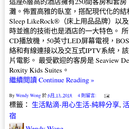
這座6層高的酒店擁有250間客房和套
灘。佈置高雅的臥室，
搭配現代化的結
Sleep LikeRock®（床上用品品牌
時並進的技術也是酒店的一大特色。 所有
CD播放機，50英寸LED屏幕電視，B
絡和有線連接以及交互式IPTV系統，
片電影。 最受歡迎的客房是
Seaview De
Roxity Kids Suites。
繼續閲讀 Continue Reading »
By
Wendy Wong
於
6月 13, 2018
4 則留言:
標籤：
生活點滴-用心生活-純粹分享
,
活
宿
Wendy Wong