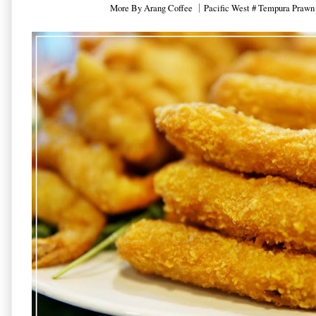
More By Arang Coffee ｜Pacific West # Tempura Prawn