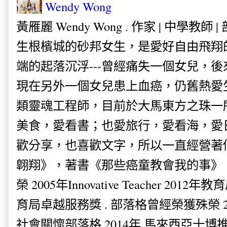
Wendy Wong
黃雁麗 Wendy Wong . 作家 | 中學教師 
生根檳城的砂邦女生，是愛好自由飛翔
端的起落沉浮---曾經痛失一個女兒，
現在另外一個女兒患上血癌，仍舊熱愛
類靈魂工程師，目前於大馬東方之珠一
美食，愛看書；也愛旅行，愛看海，愛
歡分享，也喜歡文字，所以一直經營著
翺翔》，著書《那些癌童教會我的事》。
榮 2005年Innovative Teacher 201
育局卓越服務獎 . 部落格曾經榮獲殊榮 
社會關懷部落格 2014年 馬來西亞十博推薦