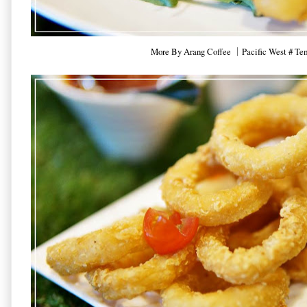
More By Arang Coffee ｜Pacific West # Te