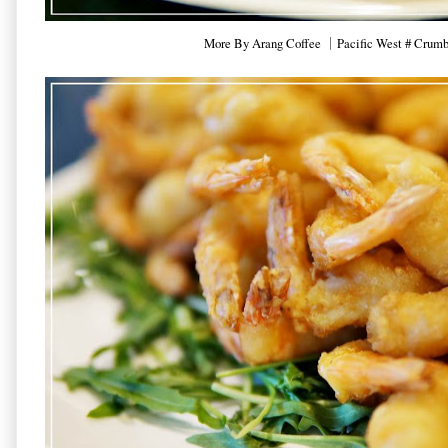
More By Arang Coffee ｜Pacific West # Crumbe