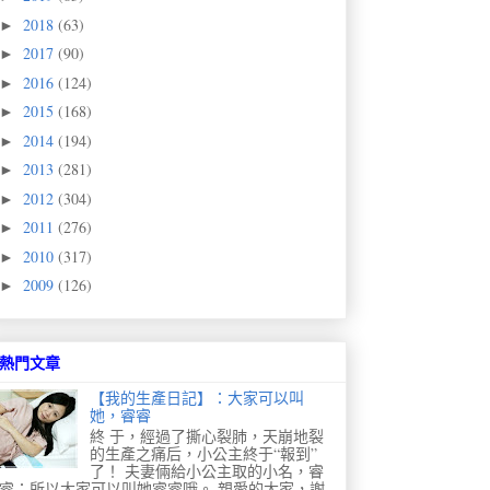
2018
(63)
►
2017
(90)
►
2016
(124)
►
2015
(168)
►
2014
(194)
►
2013
(281)
►
2012
(304)
►
2011
(276)
►
2010
(317)
►
2009
(126)
►
熱門文章
【我的生產日記】：大家可以叫
她，睿睿
終 于，經過了撕心裂肺，天崩地裂
的生產之痛后，小公主終于“報到”
了！ 夫妻倆給小公主取的小名，睿
睿；所以大家可以叫她睿睿哦。 親愛的大家，謝