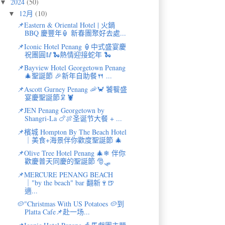
2024
(50)
▼
12月
(10)
▼
📌Eastern & Oriental Hotel | 火鍋
BBQ 慶豐年🏮 新春團聚好去處...
📌Iconic Hotel Penang 🏮中式盛宴慶
祝團圓🥢🐍熱情迎接蛇年 🐍
📌Bayview Hotel Georgetown Penang
🎄聖誕節 🎉新年自助餐🍴 ...
📌Ascott Gurney Penang 🦐🦀 饕餮盛
宴慶聖誕節🦑🦞
📌JEN Penang Georgetown by
Shangri-La 🍗🍖圣诞节大餐 + ...
📌檳城 Hompton By The Beach Hotel
｜美食+海景伴你歡度聖誕節 🎄
📌Olive Tree Hotel Penang 🎄❄ 伴你
歡慶普天同慶的聖誕節 🎅🛷
📌MERCURE PENANG BEACH
｜"by the beach" bar 翻新🍷🍺
適...
🥔"Christmas With US Potatoes 🥔到
Platta Cafe📌赴一场...