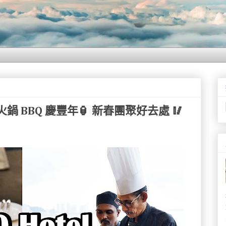
tel | 火鍋 BBQ 慶豐年🏮 新春團聚好去處 🥢