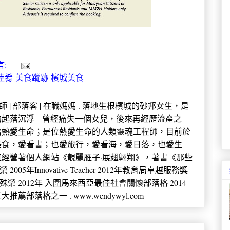
言:
佳肴-美食蹤跡-檳城美食
 中學教師 | 部落客 | 在職媽媽 . 落地生根檳城的砂邦女生，是
起落沉浮---曾經痛失一個女兒，後來再經歷流產之
舊熱愛生命；是位熱愛生命的人類靈魂工程師，目前於
美食，愛看書；也愛旅行，愛看海，愛日落，也愛生
經營著個人網站《靚麗雁子·展翅翺翔》，著書《那些
年Innovative Teacher 2012年教育局卓越服務獎
殊榮 2012年 入圍馬來西亞最佳社會關懷部落格 2014
薦部落格之一 . www.wendywyl.com