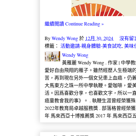
繼續閲讀 Continue Reading »
By
Wendy Wong
於
12月 30, 2024
沒有留
標籤：
活動邀請-親身體驗-美食試吃
,
美味
Wendy Wong
黃雁麗 Wendy Wong . 作家 |
愛好自由飛翔的雁子。雖然經歷人生極端的
苦，再到現在另外一個女兒患上血癌，仍
大馬東方之珠一所中學執鞭。愛咖啡，愛
活。因爲喜歡分享，也喜歡文字，所以一直
癌童教會我的事》。 . 執鞭生涯曾經榮獲殊榮 2005
2022年教育局卓越服務獎 . 部落格曾經榮獲
年 馬來西亞十博推薦獎 2017 年 馬來西亞五大推