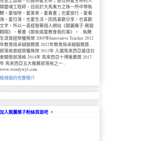
兒患上血癌，仍舊熱愛生命；是位熱愛生命的人
類靈魂工程師，目前於大馬東方之珠一所中學執
鞭。愛咖啡，愛美食，愛看書；也愛旅行，愛看
海，愛日落，也愛生活。因爲喜歡分享，也喜歡
文字，所以一直經營著個人網站《靚麗雁子·展翅
翺翔》，著書《那些癌童教會我的事》。 . 執鞭
生涯曾經榮獲殊榮 2005年Innovative Teacher 2012
年教育局卓越服務獎 2022年教育局卓越服務獎 .
部落格曾經榮獲殊榮 2012年 入圍馬來西亞最佳社
會關懷部落格 2014年 馬來西亞十博推薦獎 2017
年 馬來西亞五大推薦部落格之一 .
www.wendywyl.com
檢視我的完整簡介
加入靚麗雁子粉絲頁面吧 。