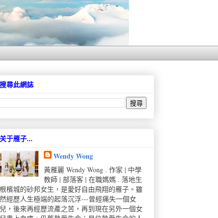
搜尋此網誌
关于雁子...
Wendy Wong
黃雁麗 Wendy Wong . 作家 | 中學
教師 | 部落客 | 在職媽媽 . 落地生
根檳城的砂邦女生，是愛好自由飛翔的雁子。雖
然經歷人生極端的起落沉浮---曾經痛失一個女
兒，後來再經歷流產之苦，再到現在另外一個女