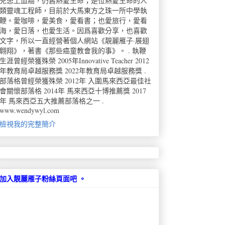
兒患上血癌，仍舊熱愛生命；是位熱愛生命的人
類靈魂工程師，目前於大馬東方之珠一所中學執
鞭。愛咖啡，愛美食，愛看書；也愛旅行，愛看
海，愛日落，也愛生活。因爲喜歡分享，也喜歡
文字，所以一直經營著個人網站《靚麗雁子·展翅
翺翔》，著書《那些癌童教會我的事》。 . 執鞭
生涯曾經榮獲殊榮 2005年Innovative Teacher 2012
年教育局卓越服務獎 2022年教育局卓越服務獎 .
部落格曾經榮獲殊榮 2012年 入圍馬來西亞最佳社
會關懷部落格 2014年 馬來西亞十博推薦獎 2017
年 馬來西亞五大推薦部落格之一 .
www.wendywyl.com
檢視我的完整簡介
加入靚麗雁子粉絲頁面吧 。