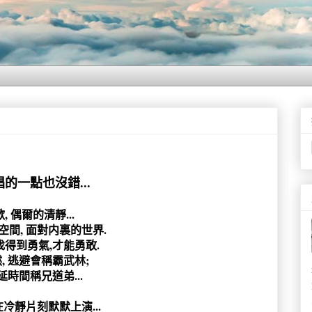
的一點也沒錯...
, 偶爾的清靜...
空間, 面對内裏的世界.
找得到勇氣,才能勇敢.
, 逃避會稱霸武林;
延時間稱兄道弟...
在冷靜片刻默默上演...