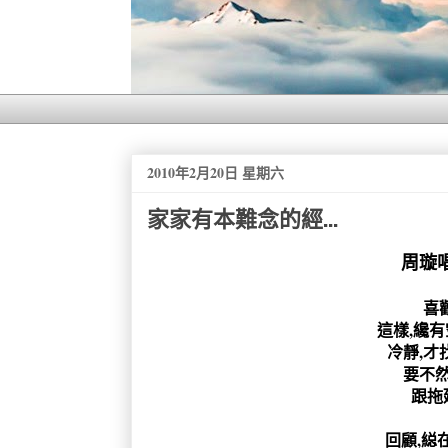
2010年2月20日 星期六
家家有本難念的經...
周璇唱
喜歡
這樣,纔有
冷靜,才
要不然
跟拖
回顧,縂