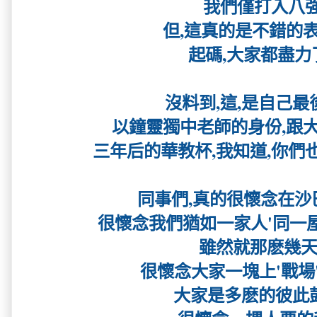
我們僅打入八強
但,這真的是不錯的表現
起碼,大家都盡力了.
沒料到,這,是自己最
以鐘靈獨中老師的身份,跟大家
三年后的華教杯,我知道,你們也
同事們,真的很懷念在沙巴
很懷念我們猶如一家人'同一屋簷
雖然就那麽幾天.
很懷念大家一塊上'戰場'的
大家是多麽的彼此鼓勵