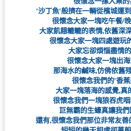
很懷念一摞人票的
'沙丁魚'般擠在一輛從檳城運到沙巴
很懷念大家一塊吃午餐/晚餐
大家飢餓轆轆的表情,依舊深深的
很懷念大家一塊四處遊玩的歡
大家忘卻煩惱盡情的玩
很懷念大家一塊出海潛水
那海水的鹹味,仿佛依舊殘留
很懷念我們的'香蕉船'
大家一塊落海的感覺,真的夠
很懷念我們一塊狼吞虎咽的吃
巨無霸的生蠔真讓我們
還有,很懷念我們那位非常友善的土
短短的幾天相處卻萬般的