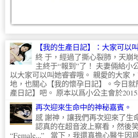
【我的生產日記】：大家可以
終 于，經過了撕心裂肺，天崩
主終于“報到”了！ 夫妻倆給
以大家可以叫她睿睿哦。 親愛的大家
地，也關心【我的懷孕日記】。今日就
產日記】吧。 原本以爲小公主會於2015
再次迎來生命中的神秘嘉賓。
感 謝神，讓我們再次迎來了生
認真的在超音波上察看，然後
“Female...” 當下，我還真擔心醫