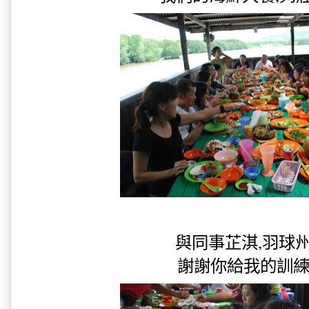
與同事芷淇,羽球州手
謝謝你給我的訓練啊