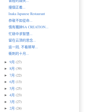
曾經的錯失...
撞個正着...
Inaka Japanese Restaurant
恭敬不如從命...
情有獨鈡SA CREATION...
忙碌中求智慧...
留在云頂的思念...
這一囘, 不看蔡琴...
衝刺的十月...
9月
(27)
►
8月
(39)
►
7月
(22)
►
6月
(13)
►
5月
(25)
►
4月
(23)
►
3月
(27)
►
2月
(24)
►