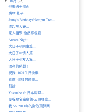
10月
(25)
▼
他鄉遇干盤面...
購物·靴子...
Jenny's Birthday@Jemput Tree...
收起放大鏡...
家人相聚·怡然亭餐廳...
Aurora Night...
大日子@同事篇...
大日子@情人篇...
大日子@友人篇...
漂亮的勝戰！
祝我, 1021生日快樂...
喜歡, 這樣的體重...
割捨...
Yosenabe @ 日本料理...
曼谷馳名豬腳飯·云頂餐室...
我 VS 2011年的財政預算案...