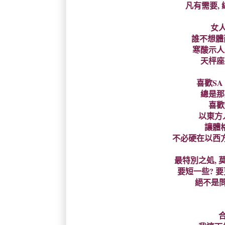
凡有需要, 
女人
誰不想體面
寒酸示人,
天枰座嘛
喜歡SA
總是那
喜歡
以東方
讓體
不必硬在以西
最特別之処, 
要短一些? 
絕不是問題
合