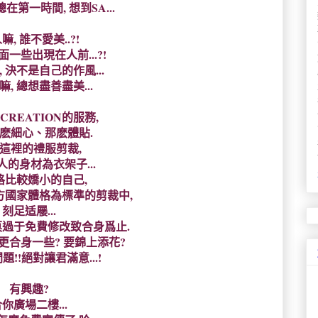
總在第一時間, 想到SA...
嘛, 誰不愛美..?!
一些出現在人前...?!
 決不是自己的作風...
, 總想盡善盡美...
 CREATION的服務,
麽細心、那麽體貼.
這裡的禮服剪裁,
人的身材為衣架子...
格比較嬌小的自己,
方國家體格為標準的剪裁中,
刻足适屦...
莫過于免費修改致合身爲止.
要更合身一些? 要錦上添花?
!!絕對讓君滿意...!
有興趣?
你廣場二樓...