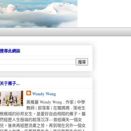
搜尋此網誌
关于雁子...
Wendy Wong
黃雁麗 Wendy Wong . 作家 | 中學
教師 | 部落客 | 在職媽媽 . 落地生
根檳城的砂邦女生，是愛好自由飛翔的雁子。雖
然經歷人生極端的起落沉浮---曾經痛失一個女
兒，後來再經歷流產之苦，再到現在另外一個女