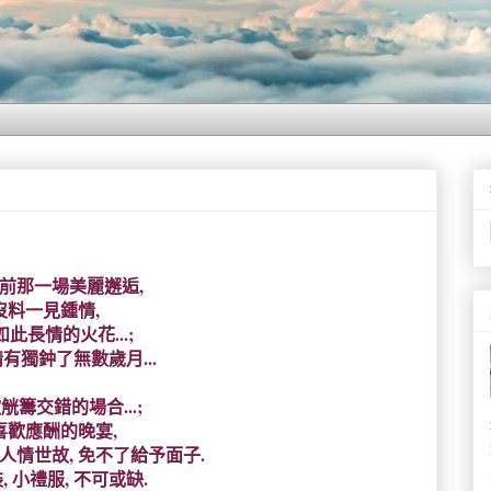
前那一場美麗邂逅,
沒料一見鍾情,
此長情的火花...;
有獨鈡了無數歲月...
觥籌交錯的場合...;
喜歡應酬的晚宴,
', 人情世故, 免不了給予面子.
裝, 小禮服, 不可或缺.