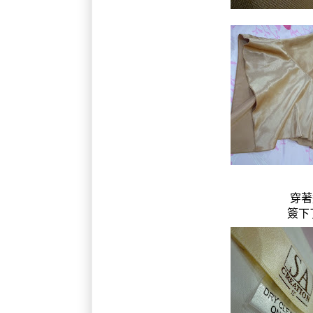
穿著
簽下