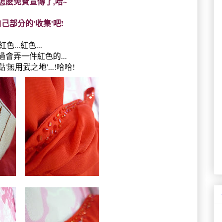
怎麽免費宣傳了,哈~
己部分的'收集'吧!
紅色...紅色...
過會弄一件紅色的...
'無用武之地'...!哈哈!