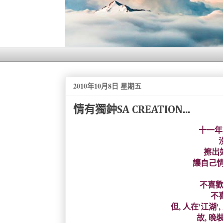
2010年10月8日 星期五
情有獨鈡SA CREATION...
十一年
擦出如
讓自己情
不喜歡
不
但, 人在'江湖
故, 晚