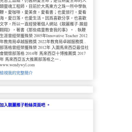
兒患上血癌，仍舊熱愛生命；是位熱愛生命的人
類靈魂工程師，目前於大馬東方之珠一所中學執
鞭。愛咖啡，愛美食，愛看書；也愛旅行，愛看
海，愛日落，也愛生活。因爲喜歡分享，也喜歡
文字，所以一直經營著個人網站《靚麗雁子·展翅
翺翔》，著書《那些癌童教會我的事》。 . 執鞭
生涯曾經榮獲殊榮 2005年Innovative Teacher 2012
年教育局卓越服務獎 2022年教育局卓越服務獎 .
部落格曾經榮獲殊榮 2012年 入圍馬來西亞最佳社
會關懷部落格 2014年 馬來西亞十博推薦獎 2017
年 馬來西亞五大推薦部落格之一 .
www.wendywyl.com
檢視我的完整簡介
加入靚麗雁子粉絲頁面吧 。