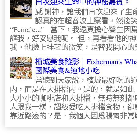
再次迎來生命中的神秘嘉賓。
感 謝神，讓我們再次迎來了生
認真的在超音波上察看，然後
“Female...” 當下，我還真擔心醫
誆我，好安慰我呢。 但，再看看他的神
我。他臉上挂著的微笑，是替我開心的笑容
檳城美食蹤影︱Fisherman's Wha
國際美食&道地小吃
常聽到大家說，檳城最好吃的
内，而是在大排檔内。是的，就是如此
大小小的咖啡店和大排檔，無時無刻都
人跟我一樣，超級愛吃大排檔食物，卻
靠近路邊的？是，我個人因爲腸胃非常敏