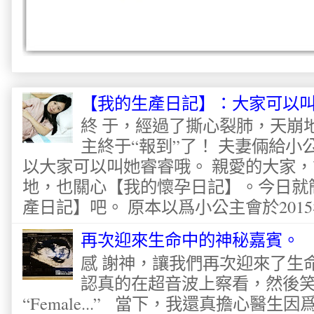
【我的生產日記】：大家可以
終 于，經過了撕心裂肺，天崩
主終于“報到”了！ 夫妻倆給
以大家可以叫她睿睿哦。 親愛的大家
地，也關心【我的懷孕日記】。今日就
產日記】吧。 原本以爲小公主會於2015
再次迎來生命中的神秘嘉賓。
感 謝神，讓我們再次迎來了生
認真的在超音波上察看，然後
“Female...” 當下，我還真擔心醫