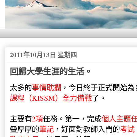
2011年10月13日 星期四
回歸大學生涯的生活。
太多的
事情耽擱
，今日終于正式開始為
課程（KISSM）全力備戰
了。
主要有
2項
任務。第一，完成
個人主題
曡厚厚的
筆記
，好面對教師入門的
考試