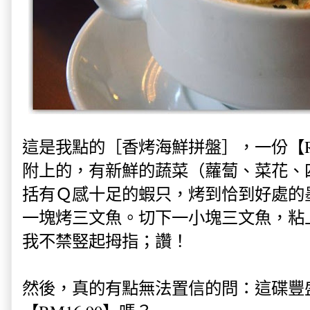
這是我點的［香烤海鮮拼盤］，一份
【
附上的，有新鮮的蔬菜（蘿蔔、菜花、
括有Ｑ感十足的蝦只，烤到恰到好處的
一塊烤三文魚。切下一小塊三文魚，粘
我不禁竪起拇指；讚！
然後，真的有點無法置信的問：這碟豐