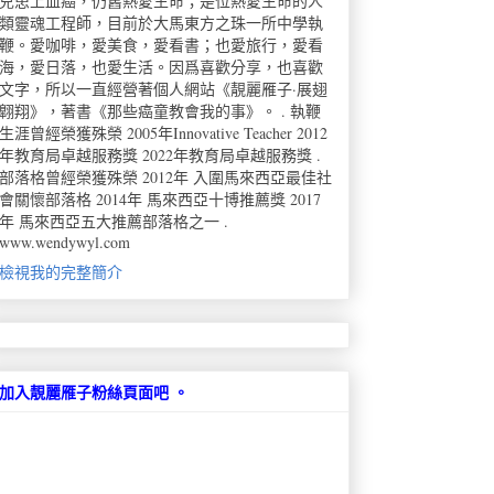
兒患上血癌，仍舊熱愛生命；是位熱愛生命的人
類靈魂工程師，目前於大馬東方之珠一所中學執
鞭。愛咖啡，愛美食，愛看書；也愛旅行，愛看
海，愛日落，也愛生活。因爲喜歡分享，也喜歡
文字，所以一直經營著個人網站《靚麗雁子·展翅
翺翔》，著書《那些癌童教會我的事》。 . 執鞭
生涯曾經榮獲殊榮 2005年Innovative Teacher 2012
年教育局卓越服務獎 2022年教育局卓越服務獎 .
部落格曾經榮獲殊榮 2012年 入圍馬來西亞最佳社
會關懷部落格 2014年 馬來西亞十博推薦獎 2017
年 馬來西亞五大推薦部落格之一 .
www.wendywyl.com
檢視我的完整簡介
加入靚麗雁子粉絲頁面吧 。