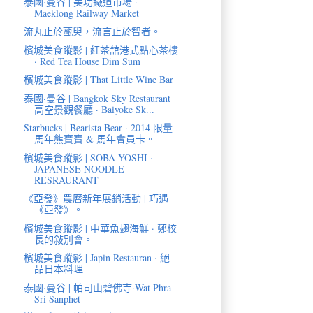
泰國·曼谷 | 美功鐵道市場 ·
Maeklong Railway Market
流丸止於甌臾，流言止於智者。
檳城美食蹤影 | 紅茶舘港式點心茶樓
· Red Tea House Dim Sum
檳城美食蹤影 | That Little Wine Bar
泰國·曼谷 | Bangkok Sky Restaurant
高空景觀餐廳 · Baiyoke Sk...
Starbucks | Bearista Bear · 2014 限量
馬年熊寶寶 & 馬年會員卡。
檳城美食蹤影 | SOBA YOSHI ·
JAPANESE NOODLE
RESRAURANT
《亞發》農曆新年展銷活動 | 巧遇
《亞發》。
檳城美食蹤影 | 中華魚翅海鮮 · 鄭校
長的敍別會。
檳城美食蹤影 | Japin Restauran · 絕
品日本料理
泰國·曼谷 | 帕司山碧佛寺·Wat Phra
Sri Sanphet