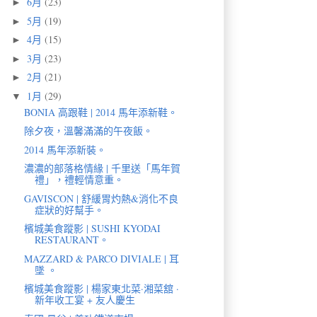
6月
(23)
►
5月
(19)
►
4月
(15)
►
3月
(23)
►
2月
(21)
►
1月
(29)
▼
BONIA 高跟鞋 | 2014 馬年添新鞋。
除夕夜，溫馨滿滿的午夜飯。
2014 馬年添新裝。
濃濃的部落格情緣 | 千里送「馬年賀
禮」，禮輕情意重。
GAVISCON | 舒緩胃灼熱&消化不良
症狀的好幫手。
檳城美食蹤影 | SUSHI KYODAI
RESTAURANT。
MAZZARD & PARCO DIVIALE | 耳
墜 。
檳城美食蹤影 | 楊家東北菜·湘菜舘 ·
新年收工宴 + 友人慶生