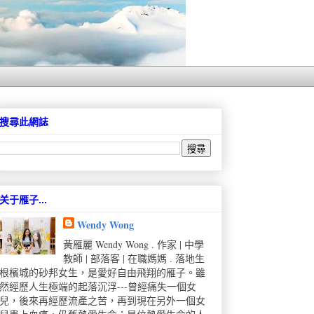
搜尋此網誌
关于雁子...
Wendy Wong
黃雁麗 Wendy Wong . 作家 | 中學
教師 | 部落客 | 在職媽媽 . 落地生
根檳城的砂邦女生，是愛好自由飛翔的雁子。雖
然經歷人生極端的起落沉浮---曾經痛失一個女
兒，後來再經歷流產之苦，再到現在另外一個女