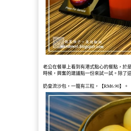
老公在餐單上看到有港式點心的餐點，於
時候，興奮的建議點一份來試一試。除了
奶皇流沙包，一籠有三粒，
RM6
.90】。
【