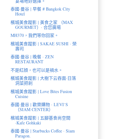
宴場地好選擇。
泰國·曼谷 | 早餐 # Bangkok City
Hotel
檳城美食蹤影 | 美食之家 （MAX
GOURMET）· 合您廣場
MH370，我們等你回家。
檳城美食蹤影 | SAKAE SUSHI · 榮
壽司
泰國·曼谷 | 晚餐 · ZEN
RESTAURANT
不是紅顔，也可以是禍水。
檳城美食蹤影 | 大樹下云吞面·日落
洞菜把剎
檳城美食蹤影 | Love Bites Fusion
Cuisine
泰國·曼谷 | 歡樂購物 · LEVI‘S
（SIAM CENTER）
檳城美食蹤影 | 五腳基食尚空間
·Kafe Gohkaki
泰國·曼谷 | Starbucks Coffee · Siam
Paragon.