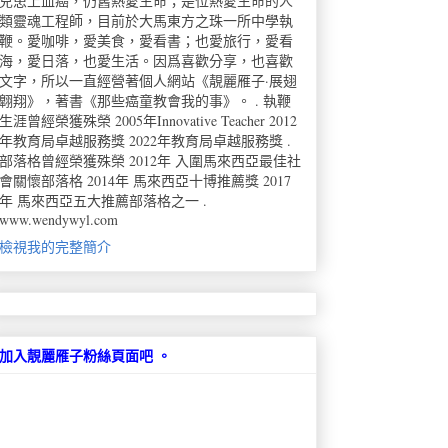
兒患上血癌，仍舊熱愛生命；是位熱愛生命的人
類靈魂工程師，目前於大馬東方之珠一所中學執
鞭。愛咖啡，愛美食，愛看書；也愛旅行，愛看
海，愛日落，也愛生活。因爲喜歡分享，也喜歡
文字，所以一直經營著個人網站《靚麗雁子·展翅
翺翔》，著書《那些癌童教會我的事》。 . 執鞭
生涯曾經榮獲殊榮 2005年Innovative Teacher 2012
年教育局卓越服務獎 2022年教育局卓越服務獎 .
部落格曾經榮獲殊榮 2012年 入圍馬來西亞最佳社
會關懷部落格 2014年 馬來西亞十博推薦獎 2017
年 馬來西亞五大推薦部落格之一 .
www.wendywyl.com
檢視我的完整簡介
加入靚麗雁子粉絲頁面吧 。