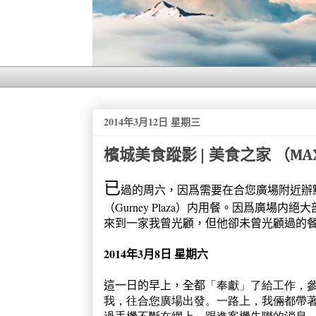
2014年3月12日 星期三
檳城美食蹤影 | 美食之家 （MAX
已
過的周六，因爲需要在合您廣場附近辦
（Gurney Plaza）内用餐。因爲廣
來到一家我曾光顧，但他卻未曾光顧過的餐廳-
2014年3月8日 星期六
這一日的早上，全都
「奉獻
」了給工作，
我，往合您廣場出發。一路上，我倆都帶著
過手機不斷在網上，跟進客機失聯的消息