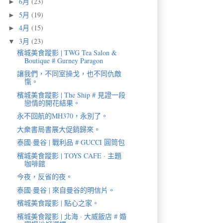
6月
(23)
►
5月
(19)
►
4月
(15)
►
3月
(23)
▼
檳城美食蹤影 | TWG Tea Salon &
Boutique # Gurney Paragon
讓我們，不同室操戈，也不同仇敵
愾。
檳城美食蹤影 | The Ship # 見證一段
戀情的開花結果。
永不回航的MH370，永別了。
大衆書局書展大促銷歸來。
泰國·曼谷 | 戰利品 # GUCCI 圓筒包
檳城美食蹤影 | TOYS CAFE · 主題
咖啡館
今夜，反省的夜。
泰國·曼谷 | 來自曼谷的明信片。
檳城美食蹤影 | 點心之家。
檳城美食蹤影 | 北海 · 大威飯店 # 婚