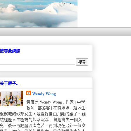
搜尋此網誌
关于雁子...
Wendy Wong
黃雁麗 Wendy Wong . 作家 | 中學
教師 | 部落客 | 在職媽媽 . 落地生
根檳城的砂邦女生，是愛好自由飛翔的雁子。雖
然經歷人生極端的起落沉浮---曾經痛失一個女
兒，後來再經歷流產之苦，再到現在另外一個女