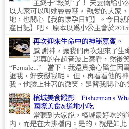
主終于“報到”了！ 夫妻倆給
以大家可以叫她睿睿哦。 親愛的大家
地，也關心【我的懷孕日記】。今日就
產日記】吧。 原本以爲小公主會於2015
再次迎來生命中的神秘嘉賓。
感 謝神，讓我們再次迎來了生
認真的在超音波上察看，然後
“Female...” 當下，我還真擔心醫
誆我，好安慰我呢。 但，再看看他的神
我。他臉上挂著的微笑，是替我開心的笑容
檳城美食蹤影︱Fisherman's Wha
國際美食&道地小吃
常聽到大家說，檳城最好吃的
内，而是在大排檔内。是的，就是如此