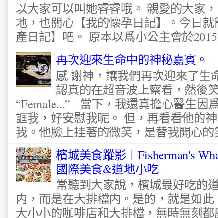
以大家可以叫她睿睿哦。 親愛的大家
地，也關心【我的懷孕日記】。今日就
產日記】吧。 原本以爲小公主會於2015
再次迎來生命中的神秘嘉賓。
感 謝神，讓我們再次迎來了生
認真的在超音波上察看，然後
“Female...” 當下，我還真擔心醫
誆我，好安慰我呢。 但，再看看他的神
我。他臉上挂著的微笑，是替我開心的笑容
檳城美食蹤影︱Fisherman's Wha
國際美食&道地小吃
常聽到大家說，檳城最好吃的
内，而是在大排檔内。是的，就是如此
大小小的咖啡店和大排檔，無時無刻都