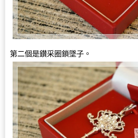
第二個是鑚采圈鎖墜子。