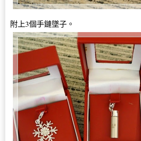
附上3個手鏈墜子。