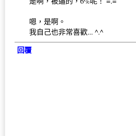
是啊，被逼的，6%呢！ =.=
嗯，是啊。
我自己也非常喜歡... ^.^
回覆