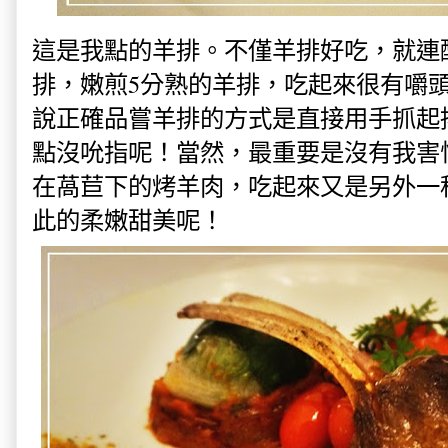
這是我點的羊排。不僅羊排好吃，就連
排，嫩煎5分熟的羊排，吃起來很
有嚼
說正確品嘗羊排的方式是直接用手抓起
點沒吮指呢！
當然，最重要是沒有我害
在萵苣下的烤羊肉，吃起來又是另外一
此的柔嫩甜美呢！