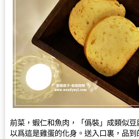
前菜，蝦仁和魚肉，「僞裝」成類似豆
以爲這是雞蛋的化身。送入口裏，品到