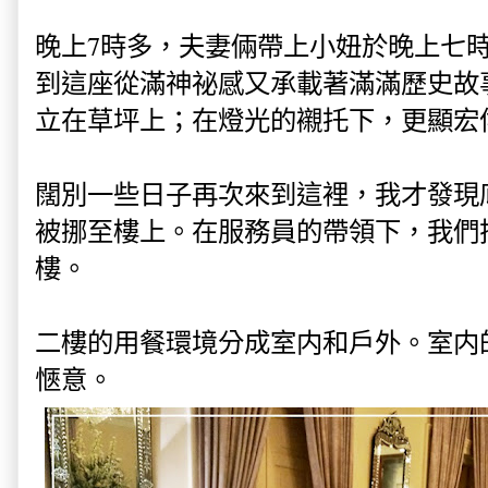
晚上7時多，夫妻倆帶上小妞於晚上七
到這座從滿神祕感又承載著滿滿歷史故
立在草坪上；在燈光的襯托下，更顯宏
闊別一些日子再次來到這裡，我才發現
被挪至樓上。在服務員的帶領下，我們
樓。
二樓的用餐環境分成室内和戶外。室内
愜意
。