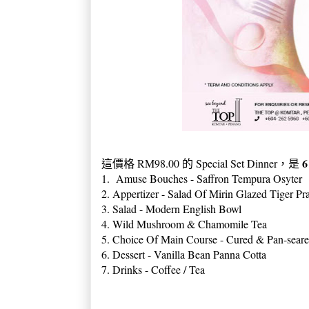
6
這價格 RM98.00 的 Special Set Dinner，是
1. Amuse Bouches - Saffron Tempura Osyter
2. Appertizer - Salad Of Mirin Glazed Tiger P
3. Salad - Modern English Bowl
4. Wild Mushroom & Chamomile Tea
5. Choice Of Main Course - Cured & Pan-sear
6. Dessert - Vanilla Bean Panna Cotta
7. Drinks - Coffee / Tea