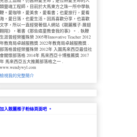
兒患上血癌，仍舊熱愛生命；是位熱愛生命的人
類靈魂工程師，目前於大馬東方之珠一所中學執
鞭。愛咖啡，愛美食，愛看書；也愛旅行，愛看
海，愛日落，也愛生活。因爲喜歡分享，也喜歡
文字，所以一直經營著個人網站《靚麗雁子·展翅
翺翔》，著書《那些癌童教會我的事》。 . 執鞭
生涯曾經榮獲殊榮 2005年Innovative Teacher 2012
年教育局卓越服務獎 2022年教育局卓越服務獎 .
部落格曾經榮獲殊榮 2012年 入圍馬來西亞最佳社
會關懷部落格 2014年 馬來西亞十博推薦獎 2017
年 馬來西亞五大推薦部落格之一 .
www.wendywyl.com
檢視我的完整簡介
加入靚麗雁子粉絲頁面吧 。