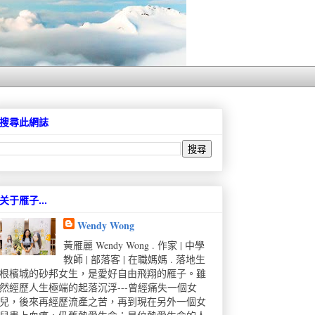
搜尋此網誌
关于雁子...
Wendy Wong
黃雁麗 Wendy Wong . 作家 | 中學
教師 | 部落客 | 在職媽媽 . 落地生
根檳城的砂邦女生，是愛好自由飛翔的雁子。雖
然經歷人生極端的起落沉浮---曾經痛失一個女
兒，後來再經歷流產之苦，再到現在另外一個女