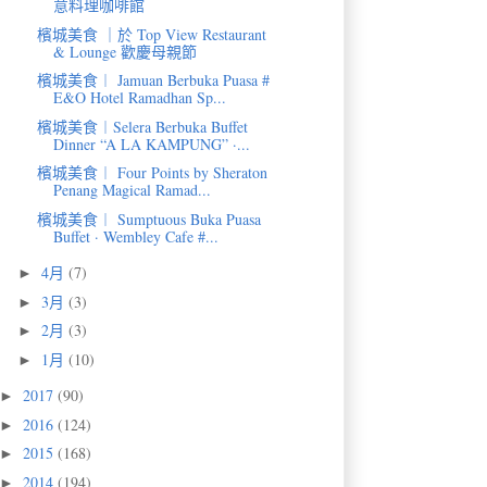
意料理咖啡館
檳城美食 ｜於 Top View Restaurant
& Lounge 歡慶母親節
檳城美食︱ Jamuan Berbuka Puasa #
E&O Hotel Ramadhan Sp...
檳城美食︱Selera Berbuka Buffet
Dinner “A LA KAMPUNG” ·...
檳城美食︱ Four Points by Sheraton
Penang Magical Ramad...
檳城美食︱ Sumptuous Buka Puasa
Buffet · Wembley Cafe #...
4月
(7)
►
3月
(3)
►
2月
(3)
►
1月
(10)
►
2017
(90)
►
2016
(124)
►
2015
(168)
►
2014
(194)
►