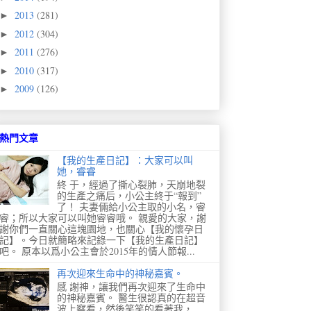
2013
(281)
►
2012
(304)
►
2011
(276)
►
2010
(317)
►
2009
(126)
►
熱門文章
【我的生產日記】：大家可以叫
她，睿睿
終 于，經過了撕心裂肺，天崩地裂
的生產之痛后，小公主終于“報到”
了！ 夫妻倆給小公主取的小名，睿
睿；所以大家可以叫她睿睿哦。 親愛的大家，謝
謝你們一直關心這塊園地，也關心【我的懷孕日
記】。今日就簡略來記錄一下【我的生產日記】
吧。 原本以爲小公主會於2015年的情人節報...
再次迎來生命中的神秘嘉賓。
感 謝神，讓我們再次迎來了生命中
的神秘嘉賓。 醫生很認真的在超音
波上察看，然後笑笑的看著我，