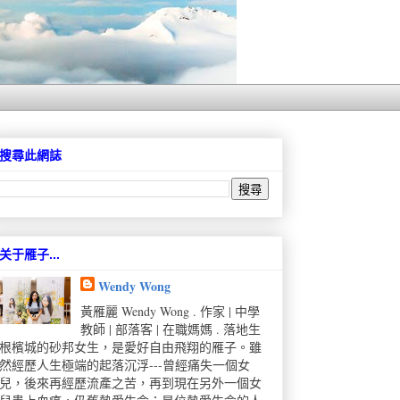
搜尋此網誌
关于雁子...
Wendy Wong
黃雁麗 Wendy Wong . 作家 | 中學
教師 | 部落客 | 在職媽媽 . 落地生
根檳城的砂邦女生，是愛好自由飛翔的雁子。雖
然經歷人生極端的起落沉浮---曾經痛失一個女
兒，後來再經歷流產之苦，再到現在另外一個女