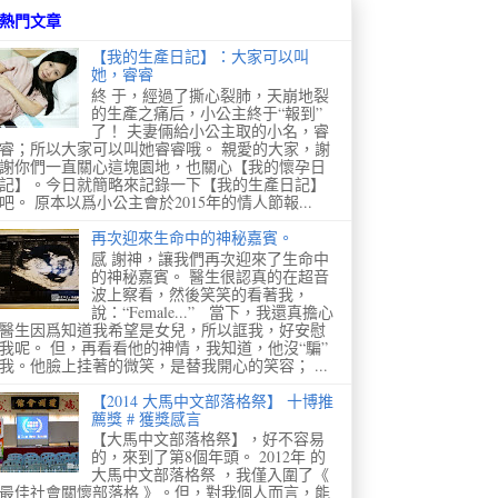
熱門文章
【我的生產日記】：大家可以叫
她，睿睿
終 于，經過了撕心裂肺，天崩地裂
的生產之痛后，小公主終于“報到”
了！ 夫妻倆給小公主取的小名，睿
睿；所以大家可以叫她睿睿哦。 親愛的大家，謝
謝你們一直關心這塊園地，也關心【我的懷孕日
記】。今日就簡略來記錄一下【我的生產日記】
吧。 原本以爲小公主會於2015年的情人節報...
再次迎來生命中的神秘嘉賓。
感 謝神，讓我們再次迎來了生命中
的神秘嘉賓。 醫生很認真的在超音
波上察看，然後笑笑的看著我，
說：“Female...” 當下，我還真擔心
醫生因爲知道我希望是女兒，所以誆我，好安慰
我呢。 但，再看看他的神情，我知道，他沒“騙”
我。他臉上挂著的微笑，是替我開心的笑容； ...
【2014 大馬中文部落格祭】 十博推
薦獎 # 獲獎感言
【大馬中文部落格祭】，好不容易
的，來到了第8個年頭。 2012年 的
大馬中文部落格祭 ，我僅入圍了《
最佳社會關懷部落格 》。但，對我個人而言，能