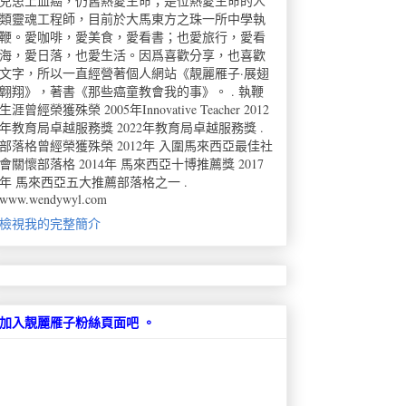
兒患上血癌，仍舊熱愛生命；是位熱愛生命的人
類靈魂工程師，目前於大馬東方之珠一所中學執
鞭。愛咖啡，愛美食，愛看書；也愛旅行，愛看
海，愛日落，也愛生活。因爲喜歡分享，也喜歡
文字，所以一直經營著個人網站《靚麗雁子·展翅
翺翔》，著書《那些癌童教會我的事》。 . 執鞭
生涯曾經榮獲殊榮 2005年Innovative Teacher 2012
年教育局卓越服務獎 2022年教育局卓越服務獎 .
部落格曾經榮獲殊榮 2012年 入圍馬來西亞最佳社
會關懷部落格 2014年 馬來西亞十博推薦獎 2017
年 馬來西亞五大推薦部落格之一 .
www.wendywyl.com
檢視我的完整簡介
加入靚麗雁子粉絲頁面吧 。