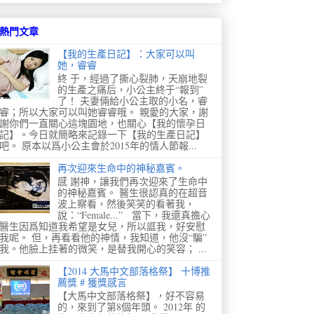
熱門文章
【我的生產日記】：大家可以叫
她，睿睿
終 于，經過了撕心裂肺，天崩地裂
的生產之痛后，小公主終于“報到”
了！ 夫妻倆給小公主取的小名，睿
睿；所以大家可以叫她睿睿哦。 親愛的大家，謝
謝你們一直關心這塊園地，也關心【我的懷孕日
記】。今日就簡略來記錄一下【我的生產日記】
吧。 原本以爲小公主會於2015年的情人節報...
再次迎來生命中的神秘嘉賓。
感 謝神，讓我們再次迎來了生命中
的神秘嘉賓。 醫生很認真的在超音
波上察看，然後笑笑的看著我，
說：“Female...” 當下，我還真擔心
醫生因爲知道我希望是女兒，所以誆我，好安慰
我呢。 但，再看看他的神情，我知道，他沒“騙”
我。他臉上挂著的微笑，是替我開心的笑容； ...
【2014 大馬中文部落格祭】 十博推
薦獎 # 獲獎感言
【大馬中文部落格祭】，好不容易
的，來到了第8個年頭。 2012年 的