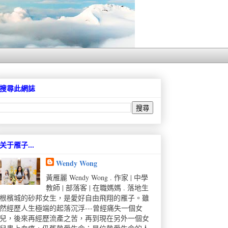
搜尋此網誌
关于雁子...
Wendy Wong
黃雁麗 Wendy Wong . 作家 | 中學
教師 | 部落客 | 在職媽媽 . 落地生
根檳城的砂邦女生，是愛好自由飛翔的雁子。雖
然經歷人生極端的起落沉浮---曾經痛失一個女
兒，後來再經歷流產之苦，再到現在另外一個女