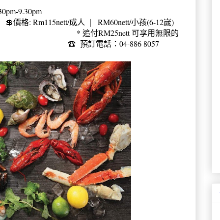
.30pm-9.30pm
💲
價格: Rm115nett/成人 ❘ RM60nett/小孩(6-12嵗)
* 追付RM25nett 可享用無限的
ite 續杯
☎
預訂電話：04-886 8057