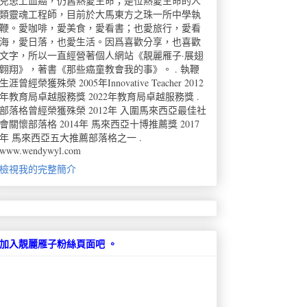
兒患上血癌，仍舊熱愛生命；是位熱愛生命的人
類靈魂工程師，目前於大馬東方之珠一所中學執
鞭。愛咖啡，愛美食，愛看書；也愛旅行，愛看
海，愛日落，也愛生活。因爲喜歡分享，也喜歡
文字，所以一直經營著個人網站《靚麗雁子·展翅
翺翔》，著書《那些癌童教會我的事》。 . 執鞭
生涯曾經榮獲殊榮 2005年Innovative Teacher 2012
年教育局卓越服務獎 2022年教育局卓越服務獎 .
部落格曾經榮獲殊榮 2012年 入圍馬來西亞最佳社
會關懷部落格 2014年 馬來西亞十博推薦獎 2017
年 馬來西亞五大推薦部落格之一 .
www.wendywyl.com
檢視我的完整簡介
加入靚麗雁子粉絲頁面吧 。