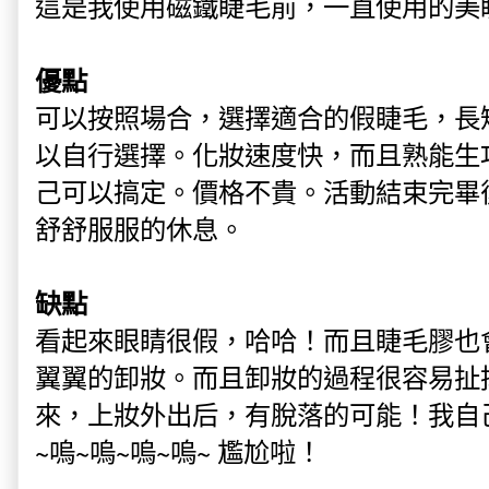
這是我使用磁鐵睫毛前，一直使用的美
優點
可以按照場合，選擇適合的假睫毛，長
以自行選擇。化妝速度快，而且熟能生
己可以搞定。價格不貴。活動結束完畢
舒舒服服的休息。
缺點
看起來眼睛很假，哈哈！而且睫毛膠也
翼翼的卸妝。而且卸妝的過程很容易扯
來，上妝外出后，有脫落的可能！我自
~
嗚~
嗚~
嗚~
嗚~ 尷尬啦！