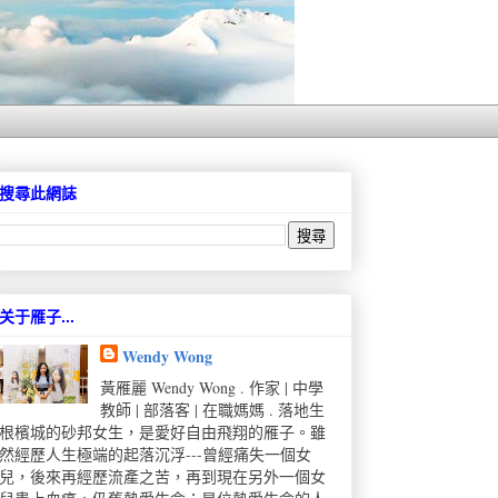
搜尋此網誌
关于雁子...
Wendy Wong
黃雁麗 Wendy Wong . 作家 | 中學
教師 | 部落客 | 在職媽媽 . 落地生
根檳城的砂邦女生，是愛好自由飛翔的雁子。雖
然經歷人生極端的起落沉浮---曾經痛失一個女
兒，後來再經歷流產之苦，再到現在另外一個女