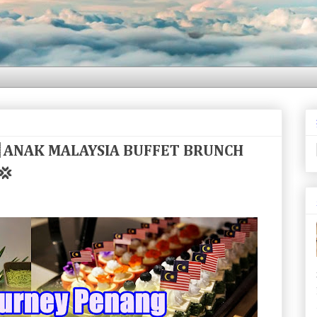
🇾 ANAK MALAYSIA BUFFET BRUNCH
💢