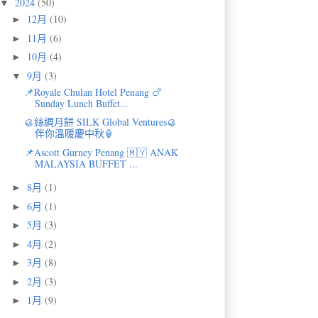
2024
(50)
▼
12月
(10)
►
11月
(6)
►
10月
(4)
►
9月
(3)
▼
📌Royale Chulan Hotel Penang 🍗
Sunday Lunch Buffet...
🥮絲綢月餅 SILK Global Ventures🥮
伴你溫暖慶中秋🏮
📌Ascott Gurney Penang 🇲🇾 ANAK
MALAYSIA BUFFET ...
8月
(1)
►
6月
(1)
►
5月
(3)
►
4月
(2)
►
3月
(8)
►
2月
(3)
►
1月
(9)
►