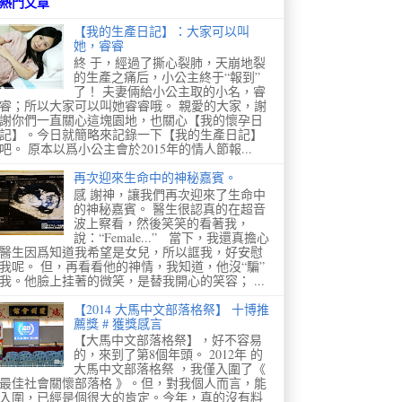
熱門文章
【我的生產日記】：大家可以叫
她，睿睿
終 于，經過了撕心裂肺，天崩地裂
的生產之痛后，小公主終于“報到”
了！ 夫妻倆給小公主取的小名，睿
睿；所以大家可以叫她睿睿哦。 親愛的大家，謝
謝你們一直關心這塊園地，也關心【我的懷孕日
記】。今日就簡略來記錄一下【我的生產日記】
吧。 原本以爲小公主會於2015年的情人節報...
再次迎來生命中的神秘嘉賓。
感 謝神，讓我們再次迎來了生命中
的神秘嘉賓。 醫生很認真的在超音
波上察看，然後笑笑的看著我，
說：“Female...” 當下，我還真擔心
醫生因爲知道我希望是女兒，所以誆我，好安慰
我呢。 但，再看看他的神情，我知道，他沒“騙”
我。他臉上挂著的微笑，是替我開心的笑容； ...
【2014 大馬中文部落格祭】 十博推
薦獎 # 獲獎感言
【大馬中文部落格祭】，好不容易
的，來到了第8個年頭。 2012年 的
大馬中文部落格祭 ，我僅入圍了《
最佳社會關懷部落格 》。但，對我個人而言，能
入圍，已經是個很大的肯定。今年，真的沒有料