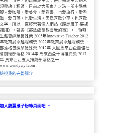
兒患上血癌，仍舊熱愛生命；是位熱愛生命的人
類靈魂工程師，目前於大馬東方之珠一所中學執
鞭。愛咖啡，愛美食，愛看書；也愛旅行，愛看
海，愛日落，也愛生活。因爲喜歡分享，也喜歡
文字，所以一直經營著個人網站《靚麗雁子·展翅
翺翔》，著書《那些癌童教會我的事》。 . 執鞭
生涯曾經榮獲殊榮 2005年Innovative Teacher 2012
年教育局卓越服務獎 2022年教育局卓越服務獎 .
部落格曾經榮獲殊榮 2012年 入圍馬來西亞最佳社
會關懷部落格 2014年 馬來西亞十博推薦獎 2017
年 馬來西亞五大推薦部落格之一 .
www.wendywyl.com
檢視我的完整簡介
加入靚麗雁子粉絲頁面吧 。