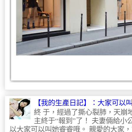
【我的生產日記】：大家可以
終 于，經過了撕心裂肺，天崩
主終于“報到”了！ 夫妻倆給
以大家可以叫她睿睿哦。 親愛的大家