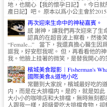
地，也關心【我的懷孕日記】。今日就
產日記】吧。 原本以爲小公主會於2015
再次迎來生命中的神秘嘉賓。
感 謝神，讓我們再次迎來了生
認真的在超音波上察看，然後
“Female...” 當下，我還真擔心醫
誆我，好安慰我呢。 但，再看看他的神
我。他臉上挂著的微笑，是替我開心的笑容
檳城美食蹤影︱Fisherman's Wha
國際美食&道地小吃
常聽到大家說，檳城最好吃的
内，而是在大排檔内。是的，就是如此
大小小的咖啡店和大排檔，無時無刻都
人跟我一樣，超級愛吃大排檔食物，卻