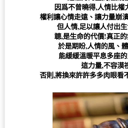
因爲不曾曉得,人情比權力更
權利讓心情走遠、讓力量崩潰
但人情,足以讓人付出生
聼,是生命的代價!真正的無
於是期盼,人情的風、
能緩緩溫暖平息多座的火山
這力量,不容漠視
否則,將換來許許多多肉眼看