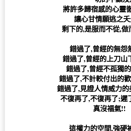
將許多歸宿感的心靈徹
讓心甘情願逃之夭夭.
剩下的,是服而不從,做而不
錯過了,曾經的無怨無悔
錯過了,曾經的上刀山下火
錯過了,曾經不孤獨的打拼
錯過了,不計較付出的歡樂
錯過了,見證人情威力的美
不復再了,不復再了;遲了腳
真沒福氣!!
這權力的空間,強硬