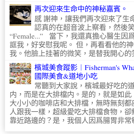
再次迎來生命中的神秘嘉賓。
感 謝神，讓我們再次迎來了生
認真的在超音波上察看，然後
“Female...” 當下，我還真擔心醫
誆我，好安慰我呢。 但，再看看他的神
我。他臉上挂著的微笑，是替我開心的笑容
檳城美食蹤影︱Fisherman's Wha
國際美食&道地小吃
常聽到大家說，檳城最好吃的
内，而是在大排檔内。是的，就是如此
大小小的咖啡店和大排檔，無時無刻都
人跟我一樣，超級愛吃大排檔食物，卻
靠近路邊的？是，我個人因爲腸胃非常敏