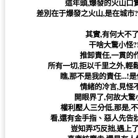
這年頭,爆發的火山口
差別在于爆發之火山,是在城市?還
其實,有何大不了
干啥大驚小怪?!
推卸責任,一貫的作
所有一切,拒以千里之外,輕鬆
瞧,那不是我的責任...!是
情緒的冷言,見怪不
開眼界了,何故大驚小
權利壓人三分低,那是,不
看,還有金手指、惡人先告狀,
豈知弄巧反拙,遇上了