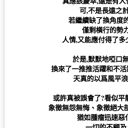
真應該慶幸,還是有人情
可,不是長遠之計.
若繼續缺了換角度的
僅剩橫行的勢力
人情,又能應付得了多少
於是,默默地啞口無言
換來了一推推活躍和不活
天真的以爲風平浪
或許真被誤會了?看似平
象徵無怨無悔、象徵絕大部分
猶如腫瘤迅速惡化.
一切的不顧及