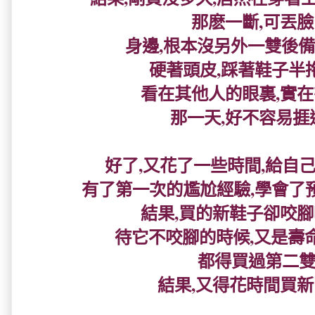
那麽一斷,可丟臉
身邊,根本沒另外一雙後備鞋
硬著頭皮,踩著鞋子半
看在其他人的眼裏,實在
那一天,好不容易捱過
好了,又花了一些時間,給自
有了第一次的尷尬經驗,學會了
結果,買的新鞋子卻咬腳
待它不咬腳的時候,又是壽
都得買過第二雙.
結果,又得花時間買新的