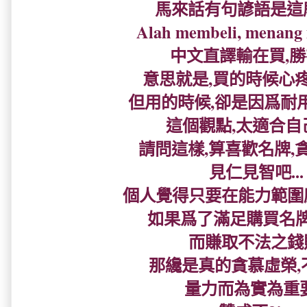
馬來話有句諺語是這
Alah membeli, menang
中文直譯輸在買,勝
意思就是,買的時候心疼
但用的時候,卻是因爲耐用而
這個觀點,太適合自己
請問這樣,算喜歡名牌,貪
見仁見智吧...
個人覺得只要在能力範圍
如果爲了滿足購買名牌
而賺取不法之錢
那纔是真的貪慕虛榮,不
量力而為實為重要.