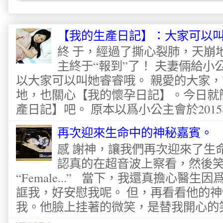
【我的生產日記】：大家可以
終 于，經過了撕心裂肺，天崩
主終于“報到”了！ 夫妻倆給
以大家可以叫她睿睿哦。 親愛的大家
地，也關心【我的懷孕日記】。今日就
產日記】吧。 原本以爲小公主會於2015
再次迎來生命中的神秘嘉賓。
感 謝神，讓我們再次迎來了生
認真的在超音波上察看，然後
“Female...” 當下，我還真擔心醫
誆我，好安慰我呢。 但，再看看他的神
我。他臉上挂著的微笑，是替我開心的笑容