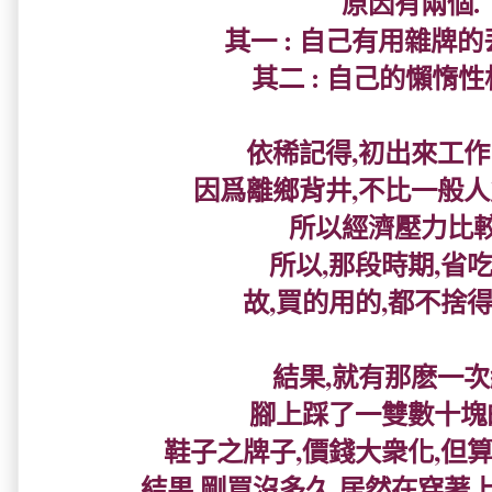
原因有兩個.
其一 : 自己有用雜牌的
其二 : 自己的懶惰性
依稀記得,初出來工作
因爲離鄉背井,不比一般人
所以經濟壓力比較
所以,那段時期,省吃
故,買的用的,都不捨得
結果,就有那麽一次
腳上踩了一雙數十塊
鞋子之牌子,價錢大衆化,但
結果,剛買沒多久,居然在穿著上班