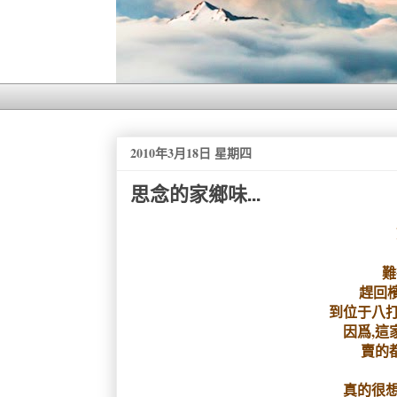
2010年3月18日 星期四
思念的家鄉味...
難
趕回檳
到位于八打
因爲,這
賣的
真的很想