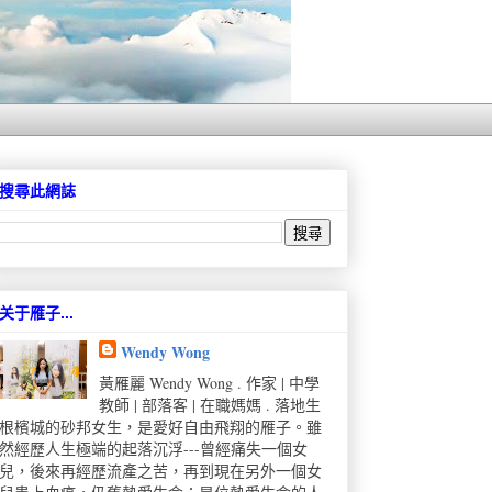
搜尋此網誌
关于雁子...
Wendy Wong
黃雁麗 Wendy Wong . 作家 | 中學
教師 | 部落客 | 在職媽媽 . 落地生
根檳城的砂邦女生，是愛好自由飛翔的雁子。雖
然經歷人生極端的起落沉浮---曾經痛失一個女
兒，後來再經歷流產之苦，再到現在另外一個女