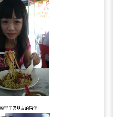
麗瑩于男朋友的陪伴!