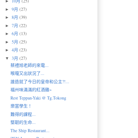
10月
(25)
►
9月
(27)
►
8月
(39)
►
7月
(22)
►
6月
(13)
►
5月
(25)
►
4月
(23)
►
3月
(27)
▼
蔡禮旭老師的來電...
喉嚨又出狀況了...
誰造就了今日的皇帝和公主?!...
福州味滿滿的紅酒雞~
Rest Teppan-Yaki @ Tg.Tokong
樂當學生！
難得的課程...
堅韌的生命...
The Ship Restaurant...