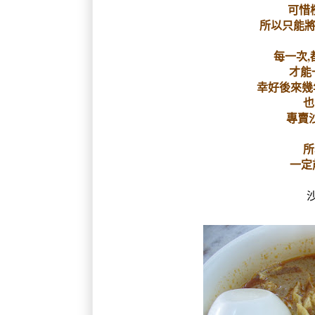
可惜檳
所以只能將
每一次,
才能
幸好後來幾
也
專賣
所
一定
沙