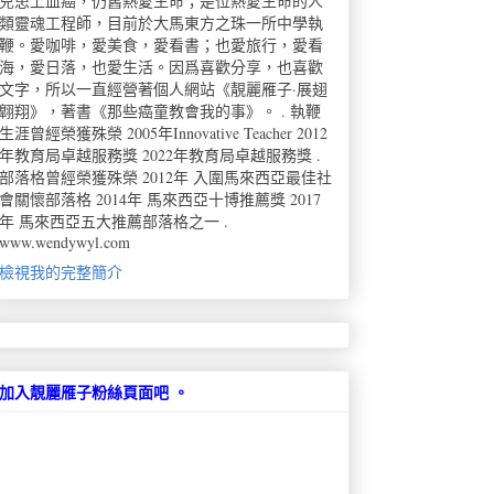
兒患上血癌，仍舊熱愛生命；是位熱愛生命的人
類靈魂工程師，目前於大馬東方之珠一所中學執
鞭。愛咖啡，愛美食，愛看書；也愛旅行，愛看
海，愛日落，也愛生活。因爲喜歡分享，也喜歡
文字，所以一直經營著個人網站《靚麗雁子·展翅
翺翔》，著書《那些癌童教會我的事》。 . 執鞭
生涯曾經榮獲殊榮 2005年Innovative Teacher 2012
年教育局卓越服務獎 2022年教育局卓越服務獎 .
部落格曾經榮獲殊榮 2012年 入圍馬來西亞最佳社
會關懷部落格 2014年 馬來西亞十博推薦獎 2017
年 馬來西亞五大推薦部落格之一 .
www.wendywyl.com
檢視我的完整簡介
加入靚麗雁子粉絲頁面吧 。