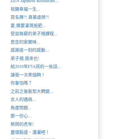
ZEN Japanese Restaurant...
祝願幸福一生...
買名牌?! 貪慕虛榮?!
愛,需要灌溉施肥...
受益無窮的弟子規課程...
思念的家鄉味...
感謝這一刻的感動...
弟子規,我來也!
給2010年F5A班的一些話...
讓我一次黑個夠！
你害怕嗎？
之前之後髮型大轉變...
女人的通病...
角度問題...
那一份心...
熱鬧的虎年!
盡情豁達、瀟灑吧！