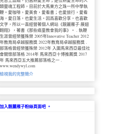
兒患上血癌，仍舊熱愛生命；是位熱愛生命的人
類靈魂工程師，目前於大馬東方之珠一所中學執
鞭。愛咖啡，愛美食，愛看書；也愛旅行，愛看
海，愛日落，也愛生活。因爲喜歡分享，也喜歡
文字，所以一直經營著個人網站《靚麗雁子·展翅
翺翔》，著書《那些癌童教會我的事》。 . 執鞭
生涯曾經榮獲殊榮 2005年Innovative Teacher 2012
年教育局卓越服務獎 2022年教育局卓越服務獎 .
部落格曾經榮獲殊榮 2012年 入圍馬來西亞最佳社
會關懷部落格 2014年 馬來西亞十博推薦獎 2017
年 馬來西亞五大推薦部落格之一 .
www.wendywyl.com
檢視我的完整簡介
加入靚麗雁子粉絲頁面吧 。