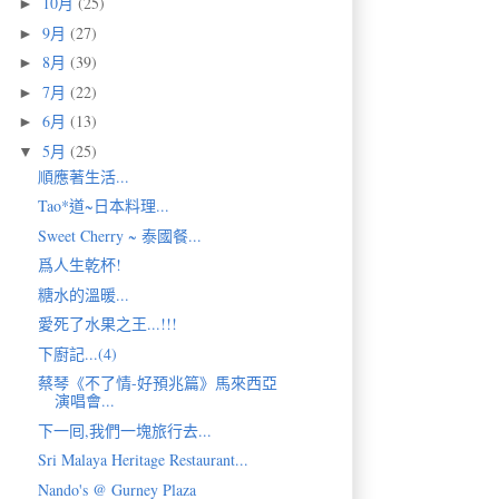
10月
(25)
►
9月
(27)
►
8月
(39)
►
7月
(22)
►
6月
(13)
►
5月
(25)
▼
順應著生活...
Tao*道~日本料理...
Sweet Cherry ~ 泰國餐...
爲人生乾杯!
糖水的溫暖...
愛死了水果之王...!!!
下廚記...(4)
蔡琴《不了情-好預兆篇》馬來西亞
演唱會...
下一囘,我們一塊旅行去...
Sri Malaya Heritage Restaurant...
Nando's @ Gurney Plaza