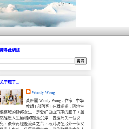
搜尋此網誌
关于雁子...
Wendy Wong
黃雁麗 Wendy Wong . 作家 | 中學
教師 | 部落客 | 在職媽媽 . 落地生
根檳城的砂邦女生，是愛好自由飛翔的雁子。雖
然經歷人生極端的起落沉浮---曾經痛失一個女
兒，後來再經歷流產之苦，再到現在另外一個女