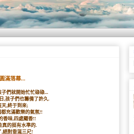
圓滿落幕...
孩子們就開始忙忙碌碌...
日,孩子們也籌備了許久.
這天,終于到來;
都充滿歡樂的氣氛!!
的香味,四處飃香!!
些真的挺有水準的.
,絕對垂涎三尺!