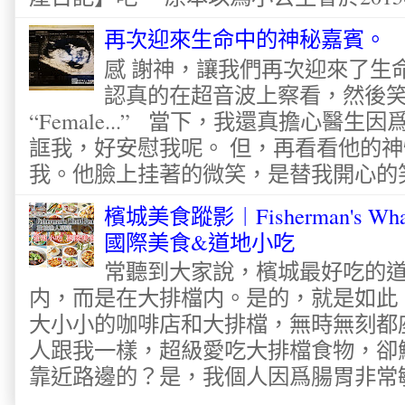
再次迎來生命中的神秘嘉賓。
感 謝神，讓我們再次迎來了生
認真的在超音波上察看，然後
“Female...” 當下，我還真擔心醫
誆我，好安慰我呢。 但，再看看他的神
我。他臉上挂著的微笑，是替我開心的笑容
檳城美食蹤影︱Fisherman's Wha
國際美食&道地小吃
常聽到大家說，檳城最好吃的
内，而是在大排檔内。是的，就是如此
大小小的咖啡店和大排檔，無時無刻都
人跟我一樣，超級愛吃大排檔食物，卻
靠近路邊的？是，我個人因爲腸胃非常敏