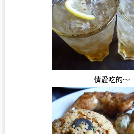
倩愛吃的～