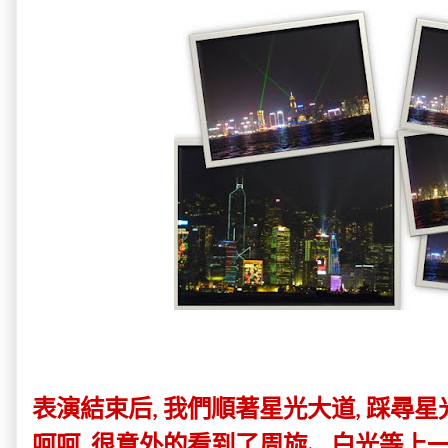
表演結束后
我們順著星光大道
踩尋星
,
,
呵呵
很意外的看到了周旋、白光等上
,