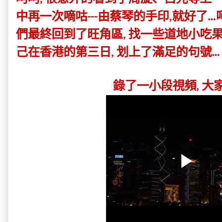
中再一次嘀咕
由蔡琴的手印
就好了
---
,
…
們最終回到了旺角區
找一些道地小吃
,
己在香港的第三日
划上了滿足的句號
,
…
錄了一小段視頻, 大家看