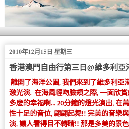
2010年12月15日 星期三
香港澳門自由行第三日@維多利亞港影
離開了海洋公園
我們來到了維多利亞
,
激光演
在海風輕吻臉頰之際
一面欣賞
.
,
多麽的幸福啊
分鐘的燈光演出
在
… 20
,
性十足的音位
翩翩起舞
完美的音樂與
,
!!
演
讓人看得目不轉睛
那是多美的景色
,
!!