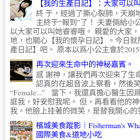
【我的生產日記】：大家可以
終 于，經過了撕心裂肺，天崩
主終于“報到”了！ 夫妻倆給
以大家可以叫她睿睿哦。 親愛的大家
地，也關心【我的懷孕日記】。今日就
產日記】吧。 原本以爲小公主會於2015
再次迎來生命中的神秘嘉賓。
感 謝神，讓我們再次迎來了生
認真的在超音波上察看，然後
“Female...” 當下，我還真擔心醫
誆我，好安慰我呢。 但，再看看他的神
我。他臉上挂著的微笑，是替我開心的笑容
檳城美食蹤影︱Fisherman's Wha
國際美食&道地小吃