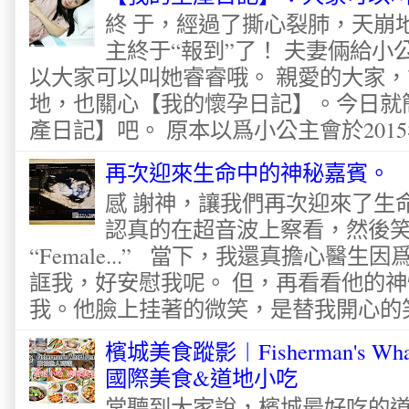
終 于，經過了撕心裂肺，天崩
主終于“報到”了！ 夫妻倆給
以大家可以叫她睿睿哦。 親愛的大家
地，也關心【我的懷孕日記】。今日就
產日記】吧。 原本以爲小公主會於2015
再次迎來生命中的神秘嘉賓。
感 謝神，讓我們再次迎來了生
認真的在超音波上察看，然後
“Female...” 當下，我還真擔心醫
誆我，好安慰我呢。 但，再看看他的神
我。他臉上挂著的微笑，是替我開心的笑容
檳城美食蹤影︱Fisherman's Wha
國際美食&道地小吃
常聽到大家說，檳城最好吃的