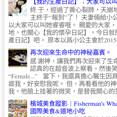
【我的生產日記】：大家可以
終 于，經過了撕心裂肺，天崩
主終于“報到”了！ 夫妻倆給
以大家可以叫她睿睿哦。 親愛的大家
地，也關心【我的懷孕日記】。今日就
產日記】吧。 原本以爲小公主會於2015
再次迎來生命中的神秘嘉賓。
感 謝神，讓我們再次迎來了生
認真的在超音波上察看，然後
“Female...” 當下，我還真擔心醫
誆我，好安慰我呢。 但，再看看他的神
我。他臉上挂著的微笑，是替我開心的笑容
檳城美食蹤影︱Fisherman's Wha
國際美食&道地小吃