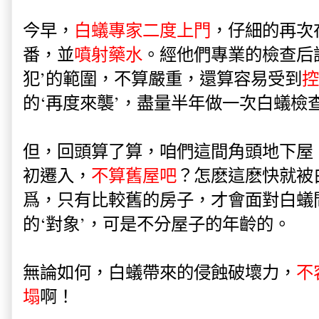
今早，
白蟻專家二度上門
，仔細的再次
番，並
噴射藥水
。經他們專業的檢查后
犯’的範圍，不算嚴重，還算容易受到
控
的‘再度來襲’，盡量半年做一次白蟻檢
但，回頭算了算，咱們這間角頭地下屋，2
初遷入，
不算舊屋吧
？怎麽這麽快就被
爲，只有比較舊的房子，才會面對白蟻
的‘對象’，可是不分屋子的年齡的。
無論如何，白蟻帶來的侵蝕破壞力，
不
塌
啊！