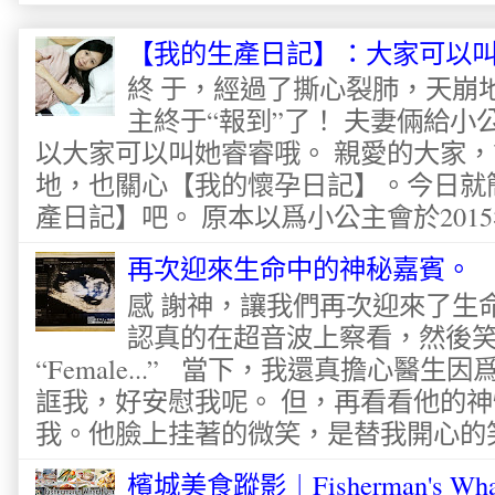
【我的生產日記】：大家可以
終 于，經過了撕心裂肺，天崩
主終于“報到”了！ 夫妻倆給
以大家可以叫她睿睿哦。 親愛的大家
地，也關心【我的懷孕日記】。今日就
產日記】吧。 原本以爲小公主會於2015
再次迎來生命中的神秘嘉賓。
感 謝神，讓我們再次迎來了生
認真的在超音波上察看，然後
“Female...” 當下，我還真擔心醫
誆我，好安慰我呢。 但，再看看他的神
我。他臉上挂著的微笑，是替我開心的笑容
檳城美食蹤影︱Fisherman's Wha