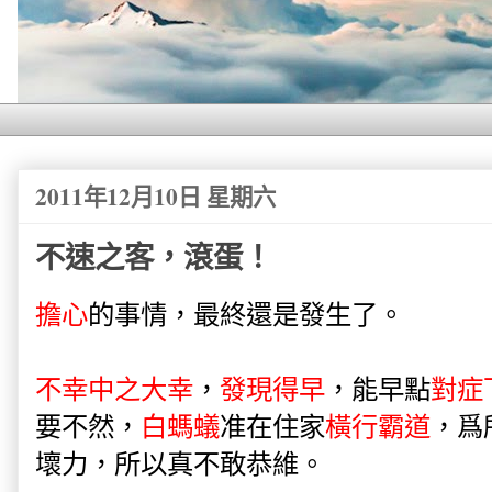
2011年12月10日 星期六
不速之客，滾蛋！
擔心
的事情，最終還是發生了。
不幸中之大幸
，
發現得早
，能早點
對症
要不然，
白螞蟻
准在住家
橫行霸道
，爲
壞力，所以真不敢恭維。