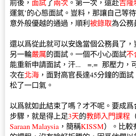
前後，
面試
了
兩次
。第一次，遠赴
吉隆
運氣’的心態面試。豈料，那讓自己等待
意外般優越的通過，順利
被錄取
為公務
還以爲從此就可以安逸當個公務員了，
另一輪
嚴厲
的面試。一個不小心面試
不
能重新申請面試，汗... =.= 那壓力
次在
北海
，
面對高官長達45分鐘的面
松了一口氣。
以爲就如此結束了嗎？才不呢。要成爲
步驟，就是得上足
3天
的
教師入門課程
Saraan Malaysia
，簡稱
KISSM
）。比較