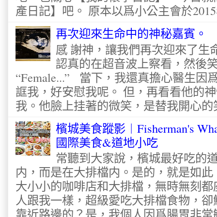
產日記】吧。 原本以爲小公主會於2015
再次迎來生命中的神秘嘉賓。
感 謝神，讓我們再次迎來了生
認真的在超音波上察看，然後
“Female...” 當下，我還真擔心醫
誆我，好安慰我呢。 但，再看看他的神
我。他臉上挂著的微笑，是替我開心的笑容
檳城美食蹤影︱Fisherman's Wha
國際美食&道地小吃
常聽到大家說，檳城最好吃的
内，而是在大排檔内。是的，就是如此
大小小的咖啡店和大排檔，無時無刻都
人跟我一樣，超級愛吃大排檔食物，卻
靠近路邊的？是，我個人因爲腸胃非常敏