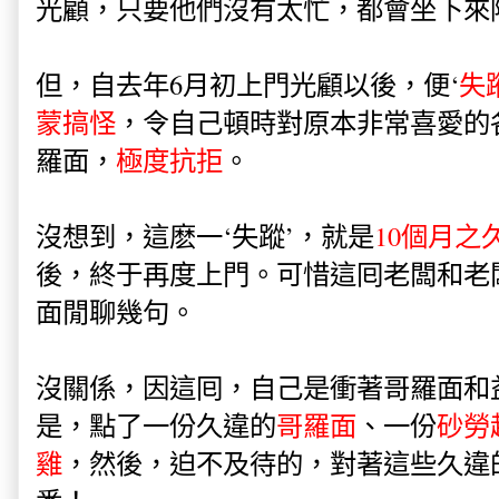
光顧，只要他們沒有太忙，都會坐下來
但，自去年6月初上門光顧以後，便‘
失
蒙搞怪
，令自己頓時對原本非常喜愛的
羅面，
極度抗拒
。
沒想到，這麽一‘失蹤’，就是
10個月之
後，終于再度上門。可惜這囘老闆和老
面閒聊幾句。
沒關係，因這囘，自己是衝著哥羅面和
是，點了一份久違的
哥羅面
、一份
砂勞
雞
，然後，迫不及待的，對著這些久違