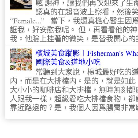
感 謝神，讓我們再次迎來了生
認真的在超音波上察看，然後
“Female...” 當下，我還真擔心醫
誆我，好安慰我呢。 但，再看看他的神
我。他臉上挂著的微笑，是替我開心的笑容
檳城美食蹤影︱Fisherman's Wha
國際美食&道地小吃
常聽到大家說，檳城最好吃的
内，而是在大排檔内。是的，就是如此
大小小的咖啡店和大排檔，無時無刻都
人跟我一樣，超級愛吃大排檔食物，卻
靠近路邊的？是，我個人因爲腸胃非常敏