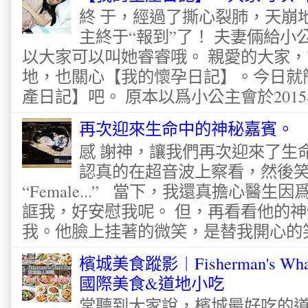
終 于，經過了撕心裂肺，天崩
主終于“報到”了！ 夫妻倆給
以大家可以叫她睿睿哦。 親愛的大家
地，也關心【我的懷孕日記】。今日就
產日記】吧。 原本以爲小公主會於2015
再次迎來生命中的神秘嘉賓。
感 謝神，讓我們再次迎來了生
認真的在超音波上察看，然後
“Female...” 當下，我還真擔心醫
誆我，好安慰我呢。 但，再看看他的神
我。他臉上挂著的微笑，是替我開心的笑容
檳城美食蹤影︱Fisherman's Wha
國際美食&道地小吃
常聽到大家說，檳城最好吃的