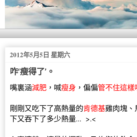
2012年5月5日 星期六
咋‘瘦得了’。
嘴裏涵
減肥
，喊
瘦身
，偏偏
管不住這樣
剛剛又吃下了高熱量的
肯德基
雞肉塊、
下又吞下了多少熱量... >.<