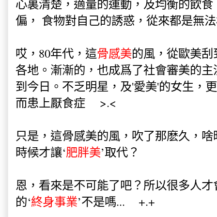
心裏清楚，適量的運動，及均衡的飲食
偏， 食物對自己的誘惑，從來都是無
哎，80年代，這
骨感美
的風，從歐美刮
各地。漸漸的，也成爲了社會審美的主
到今日。不乏明星，及'愛美'的女生，
而患上厭食症 >.<
只是，這骨感美的風，吹了那麽久，啥
時候才讓‘
肥胖美
’取代？
恩，看來是不可能了吧？所以很多人才會
的‘
終身事業
’不是嗎... +.+