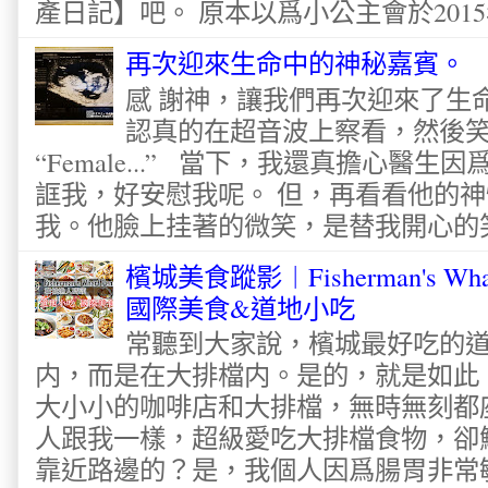
產日記】吧。 原本以爲小公主會於2015
再次迎來生命中的神秘嘉賓。
感 謝神，讓我們再次迎來了生
認真的在超音波上察看，然後
“Female...” 當下，我還真擔心醫
誆我，好安慰我呢。 但，再看看他的神
我。他臉上挂著的微笑，是替我開心的笑容
檳城美食蹤影︱Fisherman's Wha
國際美食&道地小吃
常聽到大家說，檳城最好吃的
内，而是在大排檔内。是的，就是如此
大小小的咖啡店和大排檔，無時無刻都
人跟我一樣，超級愛吃大排檔食物，卻
靠近路邊的？是，我個人因爲腸胃非常敏