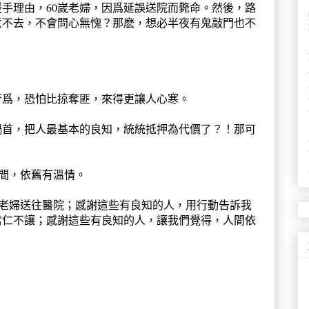
手理由，60嵗老婦，因爲延誤送院而斃命。然後，路
意不去，不會問心無愧？那麽，想必半夜有鬼敲門也不
行爲，恐怕比掠奪匪，來得更讓人心寒。
禍首，把人最基本的良知，統統抵押為代價了？！那可
人間，依舊有溫情。
將老婦送往醫院；感謝這些有良知的人，用行動告訴我
當仁不讓；感謝這些有良知的人，讓我們覺得，人間依