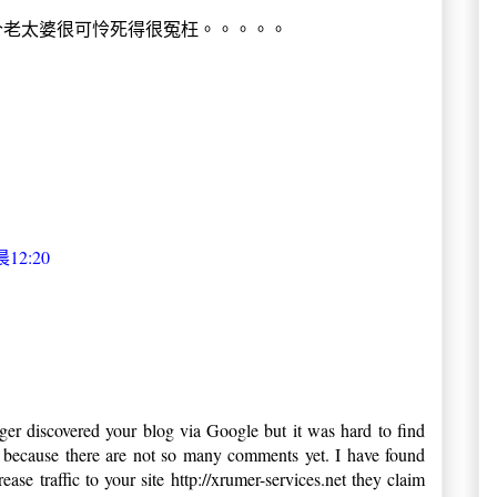
个老太婆很可怜死得很冤枉。。。。。
12:20
er discovered your blog via Google but it was hard to find
s because there are not so many comments yet. I have found
ease traffic to your site http://xrumer-services.net they claim