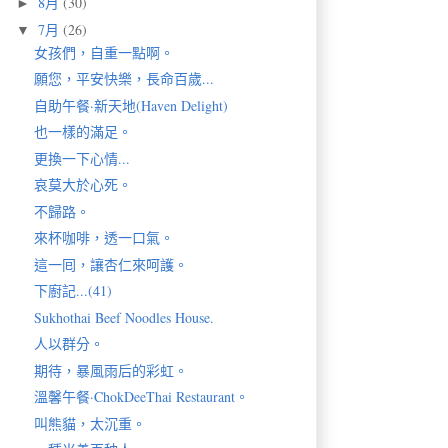
8月
(30)
►
7月
(26)
▼
女孩們，自重一點啊。
願您，平安快樂，長命百歲...
自助午餐·新天地(Haven Delight)
也一樣的滿足。
更換一下心情...
哀莫大於心死。
不歸路。
來杯咖啡，透一口氣。
這一囘，讓杏仁來呵護。
下廚記...(41)
Sukhothai Beef Noodles House.
人以群分。
期待，暴風雨后的彩虹。
溫馨午餐·ChokDeeThai Restaurant。
叫熊貓，太沉重。