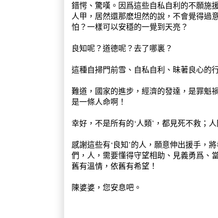
錯愕、驚嘆。因爲這些自私自利的不願施援
人甲，居然還那麽坦然的說，不會覺得過
怕？一樣可以安穩的一覺到天亮？
良知呢？道德呢？去了哪裏？
這種自掃門前雪、自私自利、昧著良心的
難道，國家的進步，經濟的發達，是罪魁
是一條人命啊！
幸好，不是所有的‘人類’，都見死不救；
感謝這些有‘良知’的人，願意伸出援手，
們，人，需要懂得守望相助、見義勇爲、
舊有溫情，依舊有希望！
陳婆婆，您安息吧。