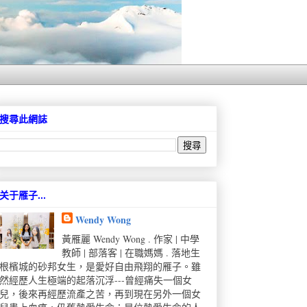
搜尋此網誌
关于雁子...
Wendy Wong
黃雁麗 Wendy Wong . 作家 | 中學
教師 | 部落客 | 在職媽媽 . 落地生
根檳城的砂邦女生，是愛好自由飛翔的雁子。雖
然經歷人生極端的起落沉浮---曾經痛失一個女
兒，後來再經歷流產之苦，再到現在另外一個女