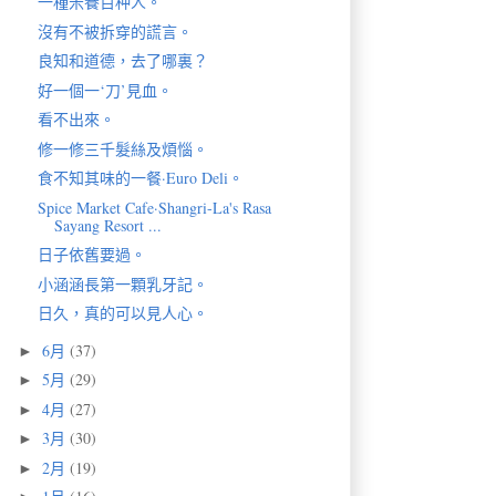
一種米養百种人。
沒有不被拆穿的謊言。
良知和道德，去了哪裏？
好一個一‘刀’見血。
看不出來。
修一修三千髮絲及煩惱。
食不知其味的一餐·Euro Deli。
Spice Market Cafe·Shangri-La's Rasa
Sayang Resort ...
日子依舊要過。
小涵涵長第一顆乳牙記。
日久，真的可以見人心。
6月
(37)
►
5月
(29)
►
4月
(27)
►
3月
(30)
►
2月
(19)
►