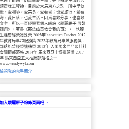
兒患上血癌，仍舊熱愛生命；是位熱愛生命的人
類靈魂工程師，目前於大馬東方之珠一所中學執
鞭。愛咖啡，愛美食，愛看書；也愛旅行，愛看
海，愛日落，也愛生活。因爲喜歡分享，也喜歡
文字，所以一直經營著個人網站《靚麗雁子·展翅
翺翔》，著書《那些癌童教會我的事》。 . 執鞭
生涯曾經榮獲殊榮 2005年Innovative Teacher 2012
年教育局卓越服務獎 2022年教育局卓越服務獎 .
部落格曾經榮獲殊榮 2012年 入圍馬來西亞最佳社
會關懷部落格 2014年 馬來西亞十博推薦獎 2017
年 馬來西亞五大推薦部落格之一 .
www.wendywyl.com
檢視我的完整簡介
加入靚麗雁子粉絲頁面吧 。