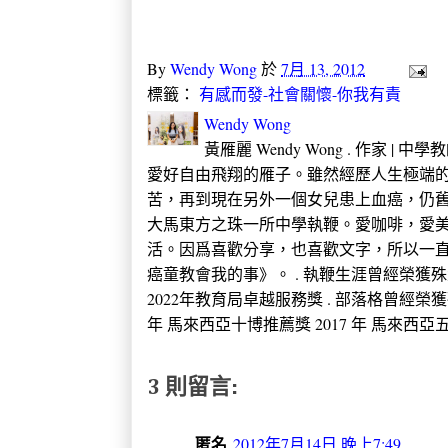
By
Wendy Wong
於
7月 13, 2012
標籤：
有感而發-社會關懷-你我有責
Wendy Wong
黃雁麗 Wendy Wong . 作家 |
愛好自由飛翔的雁子。雖然經歷人生極端的
苦，再到現在另外一個女兒患上血癌，仍
大馬東方之珠一所中學執鞭。愛咖啡，愛
活。因爲喜歡分享，也喜歡文字，所以一直
癌童教會我的事》。 . 執鞭生涯曾經榮獲殊榮 2005
2022年教育局卓越服務獎 . 部落格曾經榮獲
年 馬來西亞十博推薦獎 2017 年 馬來西亞五大推
3 則留言:
匿名
2012年7月14日 晚上7:49