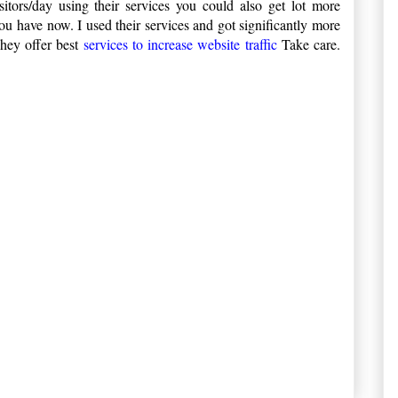
itors/day using their services you could also get lot more
you have now. I used their services and got significantly more
They offer best
services to increase website traffic
Take care.