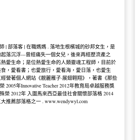
 中學教師 | 部落客 | 在職媽媽 . 落地生根檳城的砂邦女生，是
起落沉浮---曾經痛失一個女兒，後來再經歷流產之
舊熱愛生命；是位熱愛生命的人類靈魂工程師，目前於
美食，愛看書；也愛旅行，愛看海，愛日落，也愛生
經營著個人網站《靚麗雁子·展翅翺翔》，著書《那些
年Innovative Teacher 2012年教育局卓越服務獎
殊榮 2012年 入圍馬來西亞最佳社會關懷部落格 2014
薦部落格之一 . www.wendywyl.com