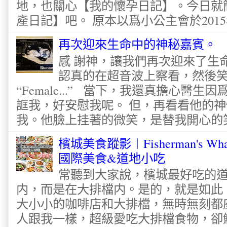
地，也關心【我的懷孕日記】。今日就
產日記】吧。 原本以爲小公主會於2015
再次迎來生命中的神秘嘉賓。
感 謝神，讓我們再次迎來了生
認真的在超音波上察看，然後
“Female...” 當下，我還真擔心醫
誆我，好安慰我呢。 但，再看看他的神
我。他臉上挂著的微笑，是替我開心的笑容
檳城美食蹤影︱Fisherman's Wha
國際美食&道地小吃
常聽到大家說，檳城最好吃的
内，而是在大排檔内。是的，就是如此
大小小的咖啡店和大排檔，無時無刻都
人跟我一樣，超級愛吃大排檔食物，卻