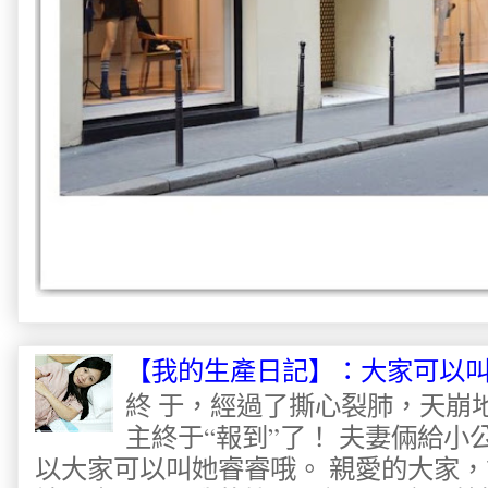
【我的生產日記】：大家可以
終 于，經過了撕心裂肺，天崩
主終于“報到”了！ 夫妻倆給
以大家可以叫她睿睿哦。 親愛的大家