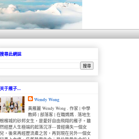
搜尋此網誌
关于雁子...
Wendy Wong
黃雁麗 Wendy Wong . 作家 | 中學
教師 | 部落客 | 在職媽媽 . 落地生
根檳城的砂邦女生，是愛好自由飛翔的雁子。雖
然經歷人生極端的起落沉浮---曾經痛失一個女
兒，後來再經歷流產之苦，再到現在另外一個女