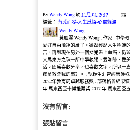
By
Wendy Wong
於
11月 04, 2012
標籤：
有感而發-人生感悟-心靈雞湯
Wendy Wong
黃雁麗 Wendy Wong . 作家 |
愛好自由飛翔的雁子。雖然經歷人生極端的
苦，再到現在另外一個女兒患上血癌，仍
大馬東方之珠一所中學執鞭。愛咖啡，愛
活。因爲喜歡分享，也喜歡文字，所以一直
癌童教會我的事》。 . 執鞭生涯曾經榮獲殊榮 2005
2022年教育局卓越服務獎 . 部落格曾經榮獲
年 馬來西亞十博推薦獎 2017 年 馬來西亞五大推
沒有留言:
張貼留言