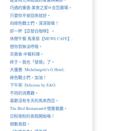
巧遇的重逢·美食之家@合您廣場。
只要你平安回來就好。
向綠色戰士們，深深致敬！
好一杯【亞發白咖啡】。
休閒午餐·馬車房【MEWS CAFE】.
想你到無法呼吸。
天鼎香·中餐料理。
終于，我也「發燒」了。
大優惠· Michelangelo's·G Hotel.
綠色戰士們，加油！
下午茶· Delicious by E&O.
不同的消費觀。
喜歡沒有冬天的馬來西亞。
The Bird Restaurant@懷舊餐廳。
日盼夜盼的長假開始咯！
倒數長假。