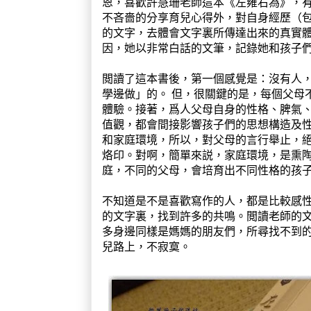
恩，喜歡許慧珊老師這本《左雍右為》，
不吝嗇的分享育兒心得外，對自身經歷（
的文字，去體會文字裏所傳達出來的真實
因，她以非常白話的文筆，記錄她和孩子
閲讀了這本書後，第一個感覺是：沒有人
學邊做」的。 但，很關鍵的是，每個父母
體驗。接著，爲人父母自身的性格、脾氣
值觀，都會間接影響孩子們的思想構造及
和家庭環境，所以，對父母的言行舉止，
烙印。對啊，簡單來説，家庭環境，是熏
庭，不同的父母，會培育出不同性格的孩
不知道是不是喜歡寫作的人，都是比較感
的文字裏，找到許多的共鳴。閲讀老師的
多身邊同樣是媽媽的朋友們，所尋找不到
兒路上，不寂寞。