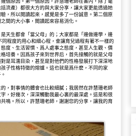
有幾個原因。第一個原因，許慧珊老師在書内，除了毫
包括流產）都很大方的與大家分享，讓大家更能透過她
體驗，所以閲讀起來，感覺是多了一份誠意。第二個原
們之間的大小事，閲讀起來容易消化。
，是天生都會「當父母」的；大家都是「邊做邊學，邊
不同程度的用心和細心程，會讓育兒過程有著不一樣的
、態度、生活習慣、爲人處事之態度，甚至人生觀、價
性格培養。因爲孩子來到世界后，首先接觸的就是父母
絕對是耳濡目染，甚至是對他們的性格發展打下深深地
陶孩子性格特徵的熔爐。這也就是爲什麽，不同的家
子。
性的，對事情的體會也比較細膩；我居然在許慧珊老師
文字，好幾次，深深觸動我最心裏的最深處。這是和很
的共鳴。所以，許慧珊老師，謝謝您的分享，讓我的育