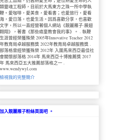
兒患上血癌，仍舊熱愛生命；是位熱愛生命的人
類靈魂工程師，目前於大馬東方之珠一所中學執
鞭。愛咖啡，愛美食，愛看書；也愛旅行，愛看
海，愛日落，也愛生活。因爲喜歡分享，也喜歡
文字，所以一直經營著個人網站《靚麗雁子·展翅
翺翔》，著書《那些癌童教會我的事》。 . 執鞭
生涯曾經榮獲殊榮 2005年Innovative Teacher 2012
年教育局卓越服務獎 2022年教育局卓越服務獎 .
部落格曾經榮獲殊榮 2012年 入圍馬來西亞最佳社
會關懷部落格 2014年 馬來西亞十博推薦獎 2017
年 馬來西亞五大推薦部落格之一 .
www.wendywyl.com
檢視我的完整簡介
加入靚麗雁子粉絲頁面吧 。