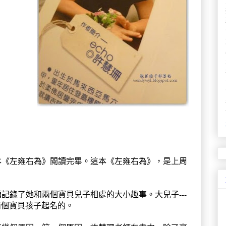
本《左雍右為》閲讀完畢。這本《左雍右為》，是上周
記錄了她和兩個寶貝兒子相處的大小趣事。大兒子---
兩個寶貝孩子起名的。