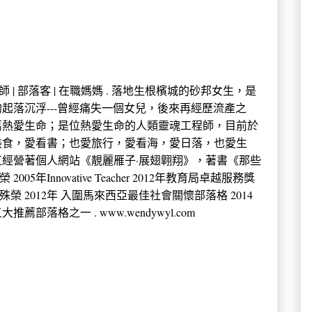
 中學教師 | 部落客 | 在職媽媽 . 落地生根檳城的砂邦女生，是
起落沉浮---曾經痛失一個女兒，後來再經歷流產之
舊熱愛生命；是位熱愛生命的人類靈魂工程師，目前於
美食，愛看書；也愛旅行，愛看海，愛日落，也愛生
經營著個人網站《靚麗雁子·展翅翺翔》，著書《那些
年Innovative Teacher 2012年教育局卓越服務獎
殊榮 2012年 入圍馬來西亞最佳社會關懷部落格 2014
薦部落格之一 . www.wendywyl.com