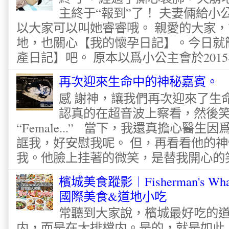
主終于“報到”了！ 夫妻倆給
以大家可以叫她睿睿哦。 親愛的大家
地，也關心【我的懷孕日記】。今日就
產日記】吧。 原本以爲小公主會於2015
再次迎來生命中的神秘嘉賓。
感 謝神，讓我們再次迎來了生
認真的在超音波上察看，然後
“Female...” 當下，我還真擔心醫
誆我，好安慰我呢。 但，再看看他的神
我。他臉上挂著的微笑，是替我開心的笑容
檳城美食蹤影︱Fisherman's Wha
國際美食&道地小吃
常聽到大家說，檳城最好吃的
内，而是在大排檔内。是的，就是如此