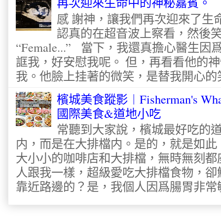
再次迎來生命中的神秘嘉賓。
感 謝神，讓我們再次迎來了生
認真的在超音波上察看，然後
“Female...” 當下，我還真擔心醫
誆我，好安慰我呢。 但，再看看他的神
我。他臉上挂著的微笑，是替我開心的笑容
檳城美食蹤影︱Fisherman's Wha
國際美食&道地小吃
常聽到大家說，檳城最好吃的
内，而是在大排檔内。是的，就是如此
大小小的咖啡店和大排檔，無時無刻都
人跟我一樣，超級愛吃大排檔食物，卻
靠近路邊的？是，我個人因爲腸胃非常敏