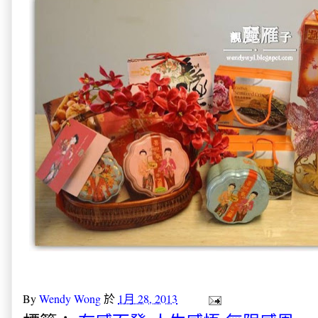
By
Wendy Wong
於
1月 28, 2013