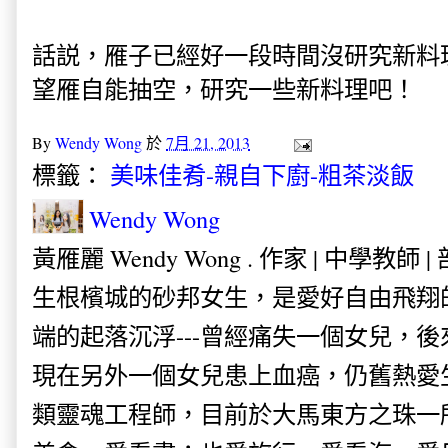
話説，雁子已經好一段時間沒研究新料
望雁自能抽空，研究一些新料理吧！
By
Wendy Wong
於
7月 21, 2013
標籤：
美味佳肴-親自下廚-粗茶淡飯
Wendy Wong
黃雁麗 Wendy Wong . 作家 | 中學教師 
生根檳城的砂邦女生，是愛好自由飛翔
端的起落沉浮---曾經痛失一個女兒，
現在另外一個女兒患上血癌，仍舊熱愛
類靈魂工程師，目前於大馬東方之珠一