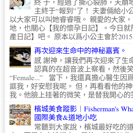
終 于，經過了撕心裂肺，天崩
主終于“報到”了！ 夫妻倆給
以大家可以叫她睿睿哦。 親愛的大家
地，也關心【我的懷孕日記】。今日就
產日記】吧。 原本以爲小公主會於2015
再次迎來生命中的神秘嘉賓。
感 謝神，讓我們再次迎來了生
認真的在超音波上察看，然後
“Female...” 當下，我還真擔心醫
誆我，好安慰我呢。 但，再看看他的神
我。他臉上挂著的微笑，是替我開心的笑容
檳城美食蹤影︱Fisherman's Wha
國際美食&道地小吃
常聽到大家說，檳城最好吃的