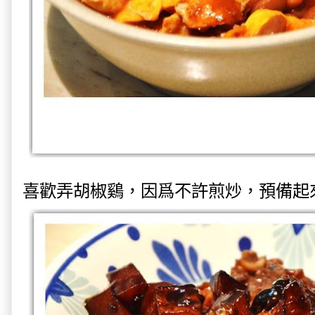
喜歡弄胡椒鷄，因爲不許煎炒，預備起