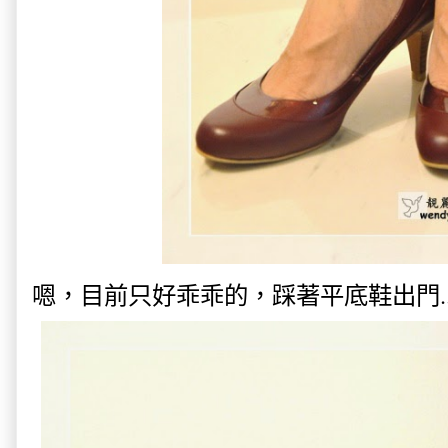
嗯，目前只好乖乖的，踩著平底鞋出門..