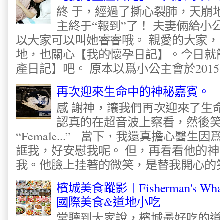
終 于，經過了撕心裂肺，天崩
主終于“報到”了！ 夫妻倆給
以大家可以叫她睿睿哦。 親愛的大家
地，也關心【我的懷孕日記】。今日就
產日記】吧。 原本以爲小公主會於2015
再次迎來生命中的神秘嘉賓。
感 謝神，讓我們再次迎來了生
認真的在超音波上察看，然後
“Female...” 當下，我還真擔心醫
誆我，好安慰我呢。 但，再看看他的神
我。他臉上挂著的微笑，是替我開心的笑容
檳城美食蹤影︱Fisherman's Wha
國際美食&道地小吃
常聽到大家說，檳城最好吃的