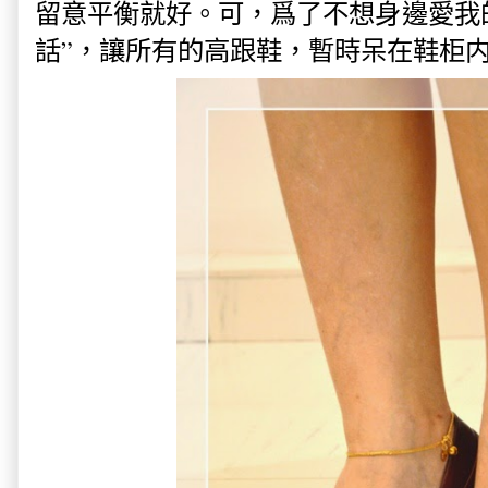
留意平衡就好。可，爲了不想身邊愛我
話”，讓所有的高跟鞋，暫時呆在鞋柜