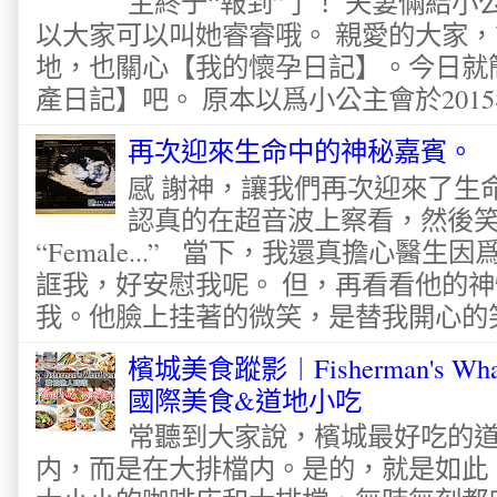
主終于“報到”了！ 夫妻倆給
以大家可以叫她睿睿哦。 親愛的大家
地，也關心【我的懷孕日記】。今日就
產日記】吧。 原本以爲小公主會於2015
再次迎來生命中的神秘嘉賓。
感 謝神，讓我們再次迎來了生
認真的在超音波上察看，然後
“Female...” 當下，我還真擔心醫
誆我，好安慰我呢。 但，再看看他的神
我。他臉上挂著的微笑，是替我開心的笑容
檳城美食蹤影︱Fisherman's Wha
國際美食&道地小吃
常聽到大家說，檳城最好吃的
内，而是在大排檔内。是的，就是如此