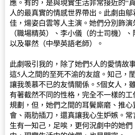
應。有的，是與現實生活非常接近的“真
人的最真實的情感世界帶出。此劇由鄔
佳，煬姿白雲等人主演。她們分別飾演
（職場精英）、李小儀（的士司機）、
以及畢然（中學英語老師）。
此劇吸引我的，除了她們5人的愛情故
這5人之間的至死不渝的友誼。知己，
讓我羡慕不已的友情關係。5個女人，
有著截然不同的性格，完全不一樣的工
規劃，但，她們之間的
耳鬢廝磨、
推心
會、兩肋插刀，還真讓我心生妒嫉。常
生有一知己，足唉，更何況劇中的她們