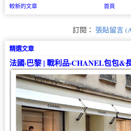
較新的文章
首頁
訂閱：
張貼留言 (A
精選文章
法國·巴黎 | 戰利品·CHANEL包包