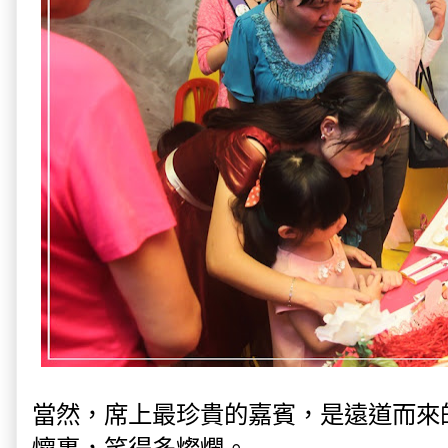
當然，席上最珍貴的嘉賓，是遠道而來
懷裏，笑得多燦爛。