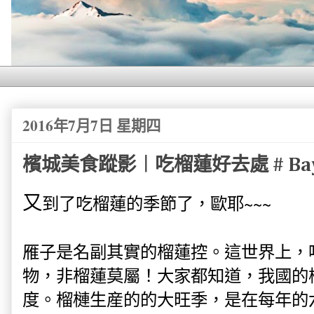
2016年7月7日 星期四
檳城美食蹤影︱吃榴蓮好去處 # Baya
又
到了吃榴蓮的季節了，歐耶~~~
雁子是名副其實的榴蓮控。這世界上，
物，非榴蓮莫屬！大家都知道，我國的
度。榴槤生産的的大旺季，是在每年的