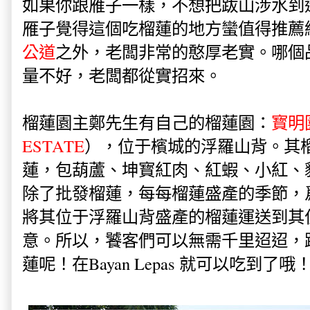
如果你跟雁子一樣，不想把跋山涉水到
雁子覺得這個吃榴蓮的地方蠻值得推薦
公道
之外，老闆非常的憨厚老實。哪個
量不好，老闆都從實招來。
榴蓮園主鄭先生有自己的榴蓮園：
寳明
ESTATE
）
，位于
檳城的浮羅山背。
其
蓮，包
葫蘆、坤寳紅肉、紅蝦
、小紅、
除了
批發榴蓮，每每榴蓮盛產的季節，
將
其位于
浮羅山背盛產的榴蓮運送到其
意。所以，饕客們可以無需千里迢迢，
蓮呢！在Bayan Lepas 就可以吃到了哦