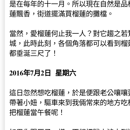
是在每年的十一月。所以現在自然是品
蓮飄香，街道擺滿買榴蓮的攤檔。
當然，愛榴蓮何止我一人？對它趨之若
城，此時此刻，各個角落都可以看到榴
都垂涎三尺了！
2016年7月2日 星期六
這日忽然想吃榴蓮，於是便跟老公嚷嚷
帶著小妞，驅車來到我倆常來的地方吃
把榴蓮當午餐呢！