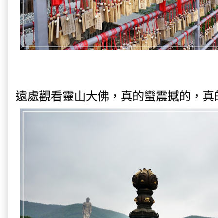
遠處觀看靈山大佛，真的蠻震撼的，真