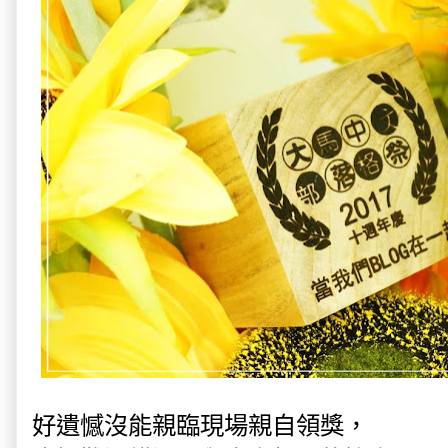
好遺憾沒能親臨現場親自領獎，