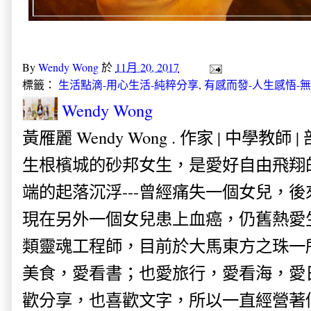
By
Wendy Wong
於
11月 20, 2017
標籤：
生活點滴-用心生活-純粹分享
,
有感而發-人生感悟-
Wendy Wong
黃雁麗 Wendy Wong . 作家 | 中學教師 
生根檳城的砂邦女生，是愛好自由飛翔
端的起落沉浮---曾經痛失一個女兒，
現在另外一個女兒患上血癌，仍舊熱愛
類靈魂工程師，目前於大馬東方之珠一
美食，愛看書；也愛旅行，愛看海，愛
歡分享，也喜歡文字，所以一直經營著